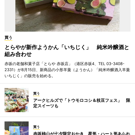
買う
とらやが新作ようかん「いちじく」 純米吟醸酒と
組み合わせ
赤坂の老舗和菓子店「とらや 赤坂店」（港区赤坂4、TEL 03-3408-
2331）が8月15日、新商品の小形羊羹（ようかん）「純米吟醸酒入羊羹
いちじく」の販売を始める。
買う
アークヒルズで「トウモロコシ＆枝豆フェス」 限
定スイーツも
買う
赤坂柿山が七夕限定おかき 星形・ハート形あられ