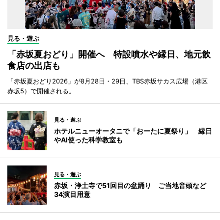
見る・遊ぶ
「赤坂夏おどり」開催へ 特設噴水や縁日、地元飲
食店の出店も
「赤坂夏おどり2026」が8月28日・29日、TBS赤坂サカス広場（港区
赤坂5）で開催される。
見る・遊ぶ
ホテルニューオータニで「おーたに夏祭り」 縁日
やAI使った科学教室も
見る・遊ぶ
赤坂・浄土寺で51回目の盆踊り ご当地音頭など
34演目用意