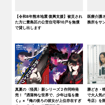
【令和8年熊本地震 復興支援】被災され
医療介護
た方に豊島区の公営住宅等10戸を無償
務所をサン
で貸し出します
真夏の〈怪異〉新シリーズ２作同時発
勝どき・
売！『洒落怖な世界で、少年は塩を撒
で大人気の
く』×『俺の後ろの彼女が上位存在すぎ
号店）を