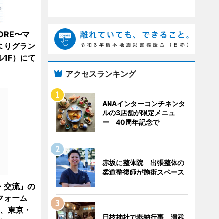
ORE〜マ
よりグラン
1F）にて
アクセスランキング
ANAインターコンチネンタ
ルの3店舗が限定メニュ
ー 40周年記念で
赤坂に整体院 出張整体の
柔道整復師が施術スペース
・交流」の
フォーム
）、東京・
日枝神社で奉納行事 演武