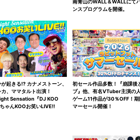
南青山のWALL＆WALLにて
ンスプログラムを開催。
が起きる!? カナメストーン、
初セール作品多数！『崩課後
シカ、ママタルト出演！
ブ』他、有名VTuber主演の
ight Sensation『DJ KOO
ゲーム11作品が30％OFF！
s ちゃんKOOお笑いLIVE!!
マーセール開催！