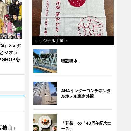
オリジナル手拭い
YS』×ミタ
とジオラ
 SHOPを
特設噴水
ANAインターコンチネンタ
ルホテル東京外観
「花梨」の「40周年記念コ
坂柿山」
ース」