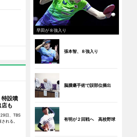
早田が８強入り
張本智、８強入り
脳腫瘍手術で誤部位摘出
 特設噴
出店も
29日、TBS
有明が２回戦へ 高校野球
催される。