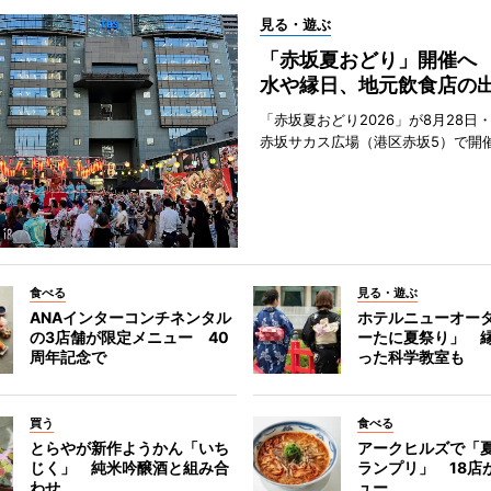
見る・遊ぶ
「赤坂夏おどり」開催へ
水や縁日、地元飲食店の
「赤坂夏おどり2026」が8月28日・
赤坂サカス広場（港区赤坂5）で開
食べる
見る・遊ぶ
ANAインターコンチネンタル
ホテルニューオー
の3店舗が限定メニュー 40
ーたに夏祭り」 縁
周年記念で
った科学教室も
買う
食べる
とらやが新作ようかん「いち
アークヒルズで「
じく」 純米吟醸酒と組み合
ランプリ」 18店
わせ
ュー