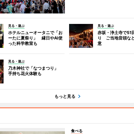
見る・遊ぶ
見る・遊ぶ
ホテルニューオータニで「お
赤坂・浄土寺で51
ーたに夏祭り」 縁日やAI使
り ご当地音頭など
った科学教室も
意
見る・遊ぶ
乃木神社で「なつまつり」
手持ち花火体験も
もっと見る
食べる