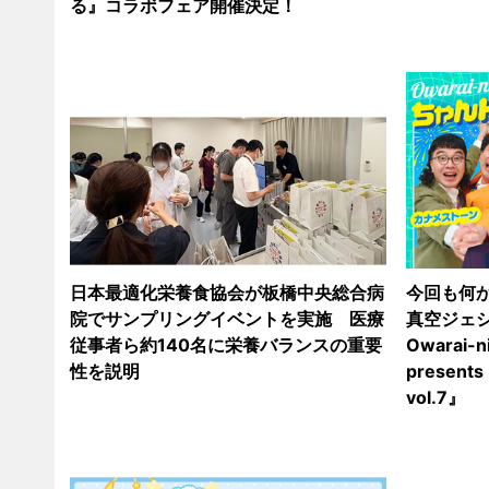
る』コラボフェア開催決定！
日本最適化栄養食協会が板橋中央総合病
今回も何か
院でサンプリングイベントを実施 医療
真空ジェ
従事者ら約140名に栄養バランスの重要
Owarai-n
性を説明
present
vol.7』