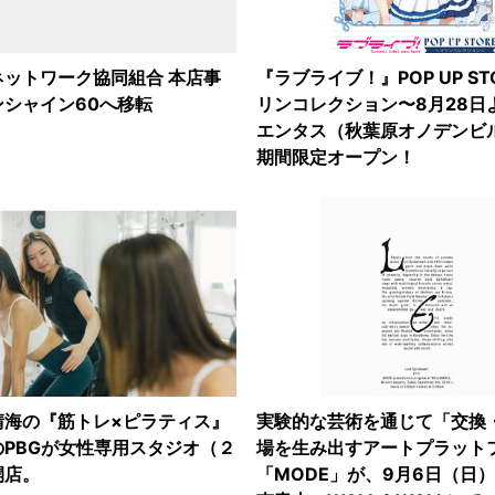
ネットワーク協同組合 本店事
『ラブライブ！』POP UP ST
シャイン60へ移転
リンコレクション〜8月28日
エンタス（秋葉原オノデンビル
期間限定オープン！
晴海の『筋トレ×ピラティス』
実験的な芸術を通じて「交換
PBGが女性専用スタジオ（２
場を生み出すアートプラット
開店。
「MODE」が、9月6日（日