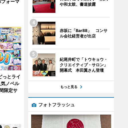
パフォーマ
や和太鼓、書道披露
赤坂に「Bar88」 コンサ
ル会社経営者が出店
紀尾井町で「トウキョウ・
クリエイティブ・サロン」
開幕式 本田翼さん登壇
どっとライ
人気ノベル
もっと見る
期間限定サ
フォトフラッシュ