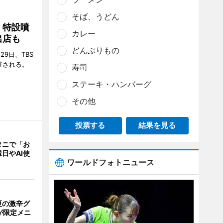
そば、うどん
 特設噴
カレー
出店も
どんぶりもの
29日、TBS
催される。
寿司
ステーキ・ハンバーグ
その他
投票する
結果を見る
タニで「お
日やAI使
ワールドフォトニュース
夏の激辛グ
が限定メニ