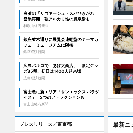
白浜の「リヴァージュ・スパひきがわ」
営業再開 強アルカリ性の源泉湯も
和歌山経済新聞
銀座並木通りに展覧会連動型のテーマカ
フェ ミュージアムに隣接
銀座経済新聞
広島パルコで「あげ太商店」 限定グッ
ズ35種、初日は1400人超来場
広島経済新聞
富士急に新エリア「サンエックス パラダ
イス」 2つのアトラクションも
富士山経済新聞
プレスリリース／東京都
最新ニ