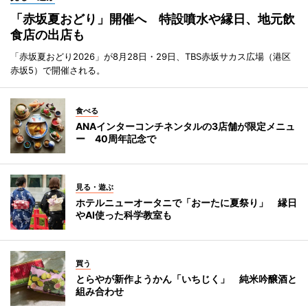
「赤坂夏おどり」開催へ 特設噴水や縁日、地元飲
食店の出店も
「赤坂夏おどり2026」が8月28日・29日、TBS赤坂サカス広場（港区
赤坂5）で開催される。
食べる
ANAインターコンチネンタルの3店舗が限定メニュ
ー 40周年記念で
見る・遊ぶ
ホテルニューオータニで「おーたに夏祭り」 縁日
やAI使った科学教室も
買う
とらやが新作ようかん「いちじく」 純米吟醸酒と
組み合わせ