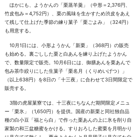
ほかにも、ようかんの「栗蒸羊羹」（中形＝2,376円、
竹皮包み＝4,752円）、栗の風味を生かすため渋皮をあえ
て残して仕上げた季節の練り菓子「栗ごよみ」（324円）
も用意する。
10月1日には、小形ようかん「新栗」（368円）の販売
も始める。裏ごしした栗と白あんを練り上げたようかん
で、数量限定で販売。10月6日には、御膳あんを栗あんで
包み茶巾絞りにした生菓子「栗名月（くりめいげつ）」
（以上638円）を8日の「十三夜」に合わせて3日間限定で
販売する。
3階の虎屋菓寮では、十三夜にちなんだ期間限定メニュ
ー「栗氷」（1,650円）を提供。国産の新栗と同社独自品
種の白小豆「福とら白」で作った栗あんの上に氷を削り自
家製の和三盆糖蜜をかける。すりおろした蜜栗を月明かり