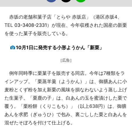
赤坂の老舗和菓子店「とらや 赤坂店」（港区赤坂4、
TEL
03-3408-2331
）が現在、今年収穫された国産の新栗
を使った菓子を販売している。
10月1日に発売する小形ようかん「新栗」
［広告］
例年同時季に栗菓子を販売する同店。今年は7種類をラ
インアップ。「栗蒸羊羹（ようかん）」は、御膳あんに小
麦粉とくず粉を加え新栗の風味を損なわないよう蒸し上げ
た生菓子。「栗鹿の子」は、白あんの玉を蜜漬けした栗で
覆う。「栗粉餅（くりこもち）」（以上638円）は、御膳
あんを求肥（ぎゅうひ）で包み、裏ごしした栗と白あんを
混ぜたそぼろを付けて仕上げる。