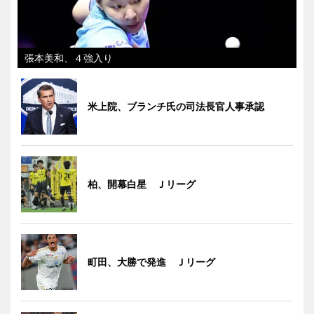
張本美和、４強入り
米上院、ブランチ氏の司法長官人事承認
柏、開幕白星 Ｊリーグ
町田、大勝で発進 Ｊリーグ