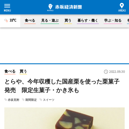
33°C
食べる
見る・遊ぶ
買う
暮らす・働く
学ぶ・知る
食べる
買う
2022.09.30
とらや、今年収穫した国産栗を使った栗菓子
発売 限定生菓子・かき氷も
赤坂見附
期間限定
スイーツ