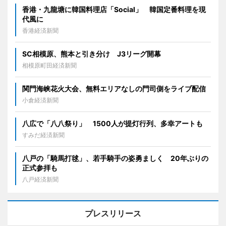
香港・九龍塘に韓国料理店「Social」 韓国定番料理を現
代風に
香港経済新聞
SC相模原、熊本と引き分け J3リーグ開幕
相模原町田経済新聞
関門海峡花火大会、無料エリアなしの門司側をライブ配信
小倉経済新聞
八広で「八八祭り」 1500人が提灯行列、多幸アートも
すみだ経済新聞
八戸の「騎馬打毬」、若手騎手の姿勇ましく 20年ぶりの
正式参拝も
八戸経済新聞
プレスリリース