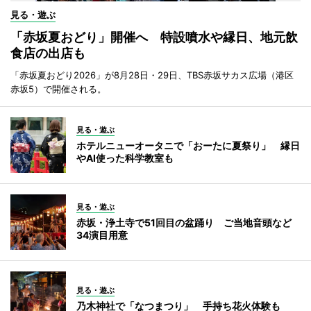
見る・遊ぶ
「赤坂夏おどり」開催へ 特設噴水や縁日、地元飲
食店の出店も
「赤坂夏おどり2026」が8月28日・29日、TBS赤坂サカス広場（港区
赤坂5）で開催される。
見る・遊ぶ
ホテルニューオータニで「おーたに夏祭り」 縁日
やAI使った科学教室も
見る・遊ぶ
赤坂・浄土寺で51回目の盆踊り ご当地音頭など
34演目用意
見る・遊ぶ
乃木神社で「なつまつり」 手持ち花火体験も