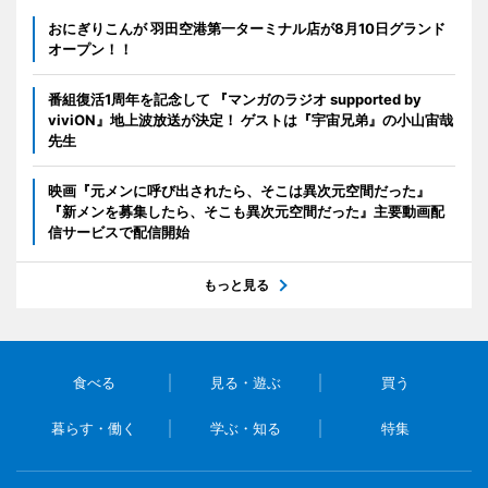
おにぎりこんが 羽田空港第一ターミナル店が8月10日グランド
オープン！！
番組復活1周年を記念して 『マンガのラジオ supported by
viviON』地上波放送が決定！ ゲストは『宇宙兄弟』の小山宙哉
先生
映画『元メンに呼び出されたら、そこは異次元空間だった』
『新メンを募集したら、そこも異次元空間だった』主要動画配
信サービスで配信開始
もっと見る
食べる
見る・遊ぶ
買う
暮らす・働く
学ぶ・知る
特集