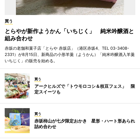
買う
とらやが新作ようかん「いちじく」 純米吟醸酒と
組み合わせ
赤坂の老舗和菓子店「とらや 赤坂店」（港区赤坂4、TEL 03-3408-
2331）が8月15日、新商品の小形羊羹（ようかん）「純米吟醸酒入羊羹
いちじく」の販売を始める。
買う
アークヒルズで「トウモロコシ＆枝豆フェス」 限
定スイーツも
買う
赤坂柿山が七夕限定おかき 星形・ハート形あられ
詰め合わせ