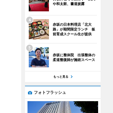
や和太鼓、書道披露
赤坂の日本料理店「北大
路」が期間限定ランチ 板
前育成スクール生が提供
赤坂に整体院 出張整体の
柔道整復師が施術スペース
もっと見る
フォトフラッシュ