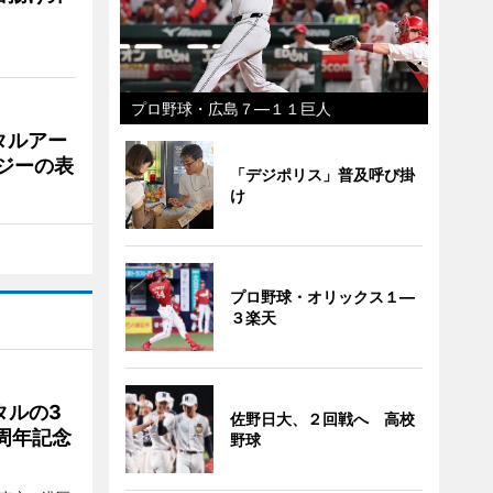
プロ野球・広島７―１１巨人
タルアー
ジーの表
「デジポリス」普及呼び掛
け
プロ野球・オリックス１―
３楽天
タルの3
佐野日大、２回戦へ 高校
周年記念
野球