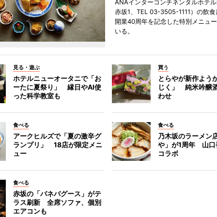
ANAインターコンチネンタルホテ
赤坂1、TEL 03-3505-1111）の
開業40周年を記念した特別メニュ
いる。
見る・遊ぶ
買う
ホテルニューオータニで「お
とらやが新作よう
ーたに夏祭り」 縁日やAI使
じく」 純米吟醸
った科学教室も
わせ
食べる
食べる
アークヒルズで「夏の激辛グ
乃木坂のラーメン
ランプリ」 18店が限定メニ
や」が1周年 山口
ュー
コラボ
食べる
赤坂の「バネバグース」がテ
ラス刷新 全席ソファ、個別
エアコンも