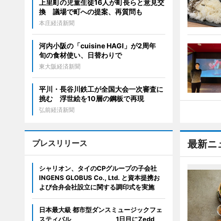
上里町の児童生徒16人が町長らと意見交
換 議場で町への提案、再質問も
本庄経済新聞
河内小阪の「cuisine HAGI」が2周年
旬の食材使い、日替わりで
東大阪経済新聞
平川・長谷川鉄工が全国大会一次審査に
挑む 浮世絵を10層の鋼板で再現
弘前経済新聞
プレスリリース
最新ニ
シャリオン、タイのCPグループの子会社
INGENS GLOBUS Co., Ltd. と資本提携お
よび合弁会社設立に関する調印式を実施
日本最大級 都市型ダンスミュージックフェ
スティバル 1日目にZedd