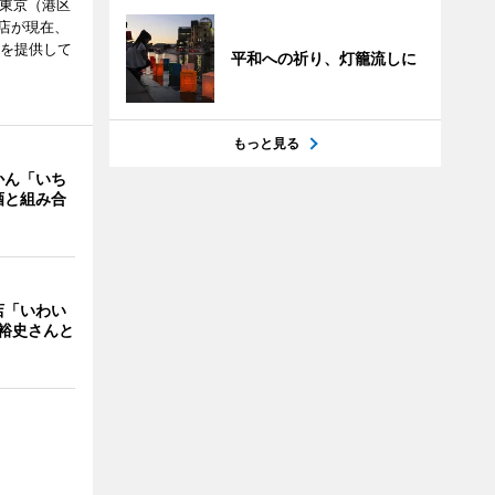
ル東京（港区
飲食店が現在、
ーを提供して
平和への祈り、灯籠流しに
もっと見る
かん「いち
酒と組み合
店「いわい
裕史さんと