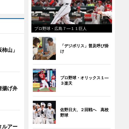
プロ野球・広島７―１１巨人
「デジポリス」普及呼び掛
坂柿山」
け
プロ野球・オリックス１―
３楽天
唐揚げ弁
佐野日大、２回戦へ 高校
野球
タルアー