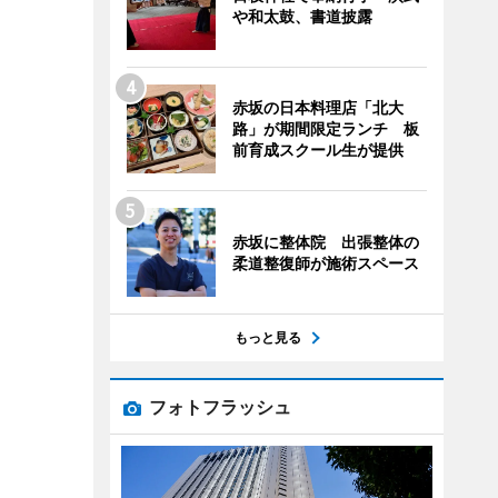
や和太鼓、書道披露
赤坂の日本料理店「北大
路」が期間限定ランチ 板
前育成スクール生が提供
赤坂に整体院 出張整体の
柔道整復師が施術スペース
もっと見る
フォトフラッシュ