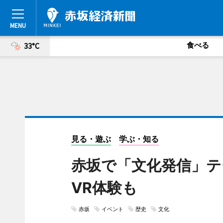
食べる
33°C
見る・遊ぶ
学ぶ・知る
赤坂で「文化発信」
VR体験も
赤坂
イベント
歴史
文化