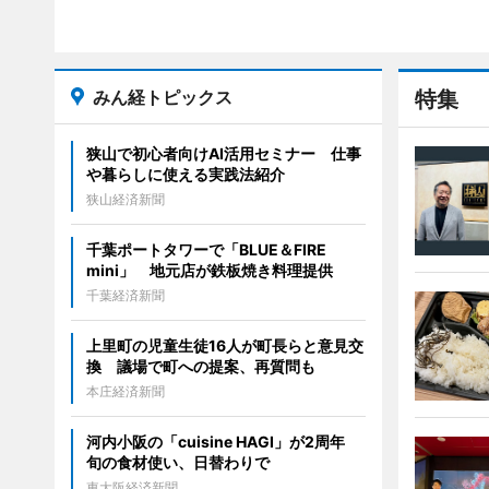
みん経トピックス
特集
狭山で初心者向けAI活用セミナー 仕事
や暮らしに使える実践法紹介
狭山経済新聞
千葉ポートタワーで「BLUE＆FIRE
mini」 地元店が鉄板焼き料理提供
千葉経済新聞
上里町の児童生徒16人が町長らと意見交
換 議場で町への提案、再質問も
本庄経済新聞
河内小阪の「cuisine HAGI」が2周年
旬の食材使い、日替わりで
東大阪経済新聞