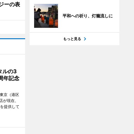
ジーの表
平和への祈り、灯籠流しに
もっと見る
タルの3
周年記念
ル東京（港区
飲食店が現在、
ーを提供して