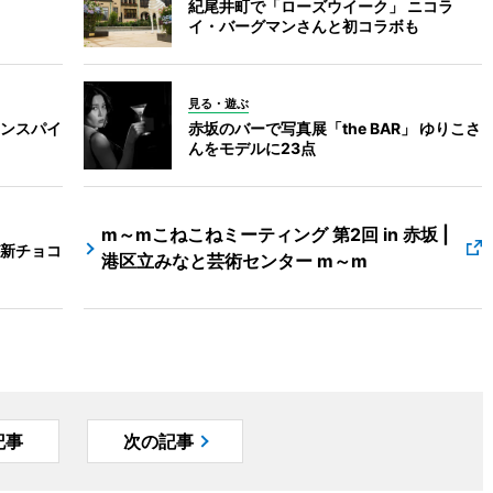
紀尾井町で「ローズウイーク」 ニコラ
イ・バーグマンさんと初コラボも
見る・遊ぶ
ンスパイ
赤坂のバーで写真展「the BAR」 ゆりこさ
んをモデルに23点
m～mこねこねミーティング 第2回 in 赤坂 |
新チョコ
港区立みなと芸術センター m～m
記事
次の記事