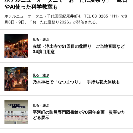
やAI使った科学教室も
ホテルニューオータニ（千代田区紀尾井町4、TEL 03-3265-1111）で8
月8日・9日、「おーたに夏祭り2026」が開催される。
見る・遊ぶ
赤坂・浄土寺で51回目の盆踊り ご当地音頭など
34演目用意
見る・遊ぶ
乃木神社で「なつまつり」 手持ち花火体験も
見る・遊ぶ
平河町の防災専門図書館が70周年企画 災害史た
どる展示