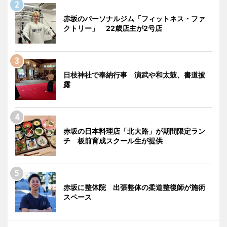
赤坂のパーソナルジム「フィットネス・ファ
クトリー」 22歳店主が2号店
日枝神社で奉納行事 演武や和太鼓、書道披
露
赤坂の日本料理店「北大路」が期間限定ラン
チ 板前育成スクール生が提供
赤坂に整体院 出張整体の柔道整復師が施術
スペース