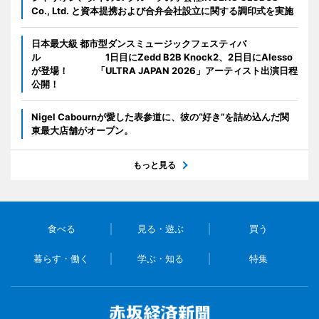
Co., Ltd. と資本提携および合弁会社設立に関する調印式を実施
日本最大級 都市型ダンスミュージックフェスティバ
ル 1日目にZedd B2B Knock2、2日目にAlesso
が登場！ 「ULTRA JAPAN 2026」アーティスト出演日程
公開！
Nigel Cabournが愛した表参道に、彼の“好き”を詰め込んだ関
東最大店舗がオープン。
もっと見る
食べる
見る・遊ぶ
買う
暮らす・働く
学ぶ・知る
特集