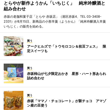
とらやが新作ようかん「いちじく」 純米吟醸酒と
組み合わせ
赤坂の老舗和菓子店「とらや 赤坂店」（港区赤坂4、TEL 03-3408-
2331）が8月15日、新商品の小形羊羹（ようかん）「純米吟醸酒入羊羹
いちじく」の販売を始める。
買う
アークヒルズで「トウモロコシ＆枝豆フェス」 限
定スイーツも
買う
赤坂柿山が七夕限定おかき 星形・ハート形あられ
詰め合わせ
買う
赤坂「ママノ・チョコレート」が新チョコ アマゾ
ン産の豆使う