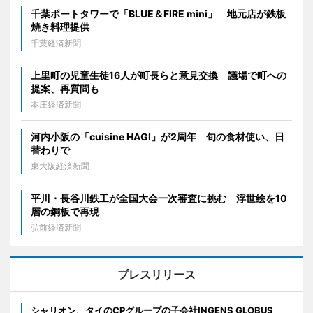
千葉ポートタワーで「BLUE＆FIRE mini」 地元店が鉄板
焼き料理提供
千葉経済新聞
上里町の児童生徒16人が町長らと意見交換 議場で町への
提案、再質問も
本庄経済新聞
河内小阪の「cuisine HAGI」が2周年 旬の食材使い、日
替わりで
東大阪経済新聞
平川・長谷川鉄工が全国大会一次審査に挑む 浮世絵を10
層の鋼板で再現
弘前経済新聞
プレスリリース
シャリオン、タイのCPグループの子会社INGENS GLOBUS