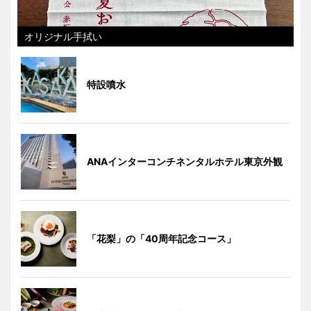
オリジナル手拭い
特設噴水
ANAインターコンチネンタルホテル東京外観
「花梨」の「40周年記念コース」