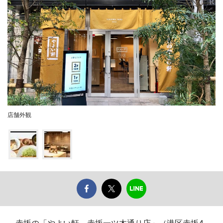
店舗外観
赤坂の「やよい軒 赤坂一ツ木通り店」（港区赤坂4、