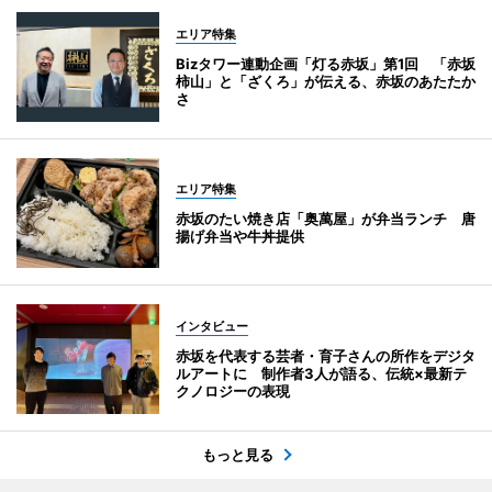
エリア特集
Bizタワー連動企画「灯る赤坂」第1回 「赤坂
柿山」と「ざくろ」が伝える、赤坂のあたたか
さ
エリア特集
赤坂のたい焼き店「奥萬屋」が弁当ランチ 唐
揚げ弁当や牛丼提供
インタビュー
赤坂を代表する芸者・育子さんの所作をデジタ
ルアートに 制作者3人が語る、伝統×最新テ
クノロジーの表現
もっと見る