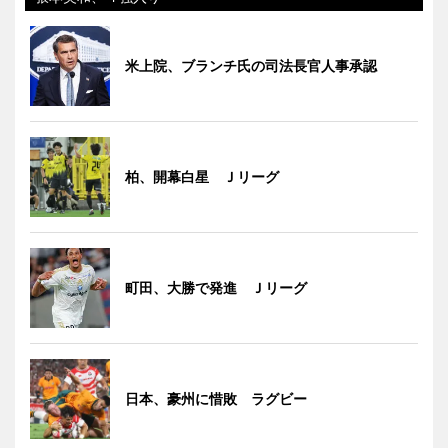
米上院、ブランチ氏の司法長官人事承認
柏、開幕白星 Ｊリーグ
町田、大勝で発進 Ｊリーグ
日本、豪州に惜敗 ラグビー