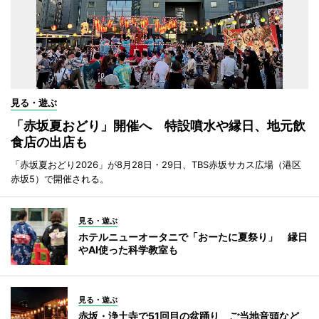
見る・遊ぶ
「赤坂夏おどり」開催へ 特設噴水や縁日、地元飲
食店の出店も
「赤坂夏おどり2026」が8月28日・29日、TBS赤坂サカス広場（港区
赤坂5）で開催される。
見る・遊ぶ
ホテルニューオータニで「おーたに夏祭り」 縁日
やAI使った科学教室も
見る・遊ぶ
赤坂・浄土寺で51回目の盆踊り ご当地音頭など