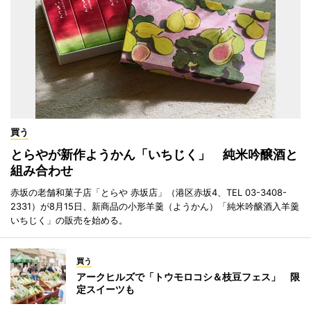
買う
とらやが新作ようかん「いちじく」 純米吟醸酒と
組み合わせ
赤坂の老舗和菓子店「とらや 赤坂店」（港区赤坂4、TEL 03-3408-
2331）が8月15日、新商品の小形羊羹（ようかん）「純米吟醸酒入羊羹
いちじく」の販売を始める。
買う
アークヒルズで「トウモロコシ＆枝豆フェス」 限
定スイーツも