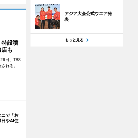
アジア大会公式ウエア発
表
もっと見る
 特設噴
出店も
29日、TBS
催される。
タニで「お
日やAI使