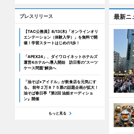
プレスリリース
最新ニ
【TAC公務員】8/13(木)「オンラインオリ
エンテーション（体験入学）」を無料で開
催！学習スタートはじめの1歩！
「APEX24」、ダイワロイネットホテルズ
運営4ホテルへ導入開始 訪日客の“スーツ
ケース問題”解決へ
「油そば×アイドル」が飲食店を元気にす
る。 前年２万８７５票の話題企画が拡大！
油そば春日亭『第2回 油姫オーディショ
ン』開催
もっと見る