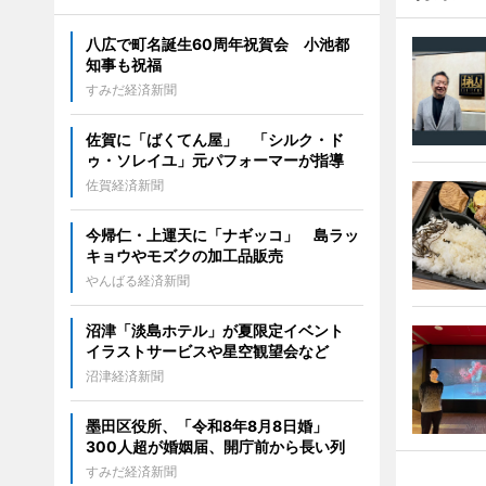
八広で町名誕生60周年祝賀会 小池都
知事も祝福
すみだ経済新聞
佐賀に「ばくてん屋」 「シルク・ド
ゥ・ソレイユ」元パフォーマーが指導
佐賀経済新聞
今帰仁・上運天に「ナギッコ」 島ラッ
キョウやモズクの加工品販売
やんばる経済新聞
沼津「淡島ホテル」が夏限定イベント
イラストサービスや星空観望会など
沼津経済新聞
墨田区役所、「令和8年8月8日婚」
300人超が婚姻届、開庁前から長い列
すみだ経済新聞