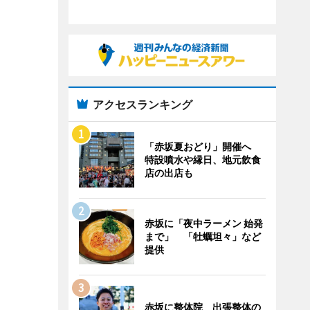
アクセスランキング
「赤坂夏おどり」開催へ
特設噴水や縁日、地元飲食
店の出店も
赤坂に「夜中ラーメン 始発
まで」 「牡蠣坦々」など
提供
赤坂に整体院 出張整体の