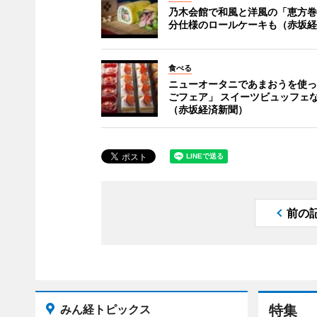
乃木会館で和風と洋風の「恵方巻
分仕様のロールケーキも（赤坂経
食べる
ニューオータニであまおうを使っ
ごフェア」 スイーツビュッフェ
（赤坂経済新聞）
前の
みん経トピックス
特集