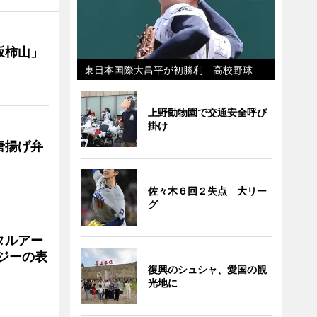
坂柿山」
東日本国際大昌平が初勝利 高校野球
上野動物園で交通安全呼び
掛け
唐揚げ弁
佐々木６回２失点 大リー
グ
タルアー
ジーの表
復興のシュシャ、愛国の観
光地に