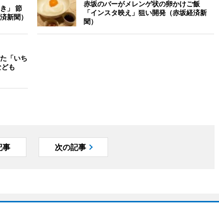
赤坂のバーがメレンゲ状の卵かけご飯
き」 節
「インスタ映え」狙い開発（赤坂経済新
済新聞）
聞）
た「いち
なども
記事
次の記事