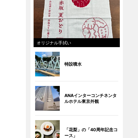
オリジナル手拭い
特設噴水
ANAインターコンチネンタ
ルホテル東京外観
「花梨」の「40周年記念コ
ース」