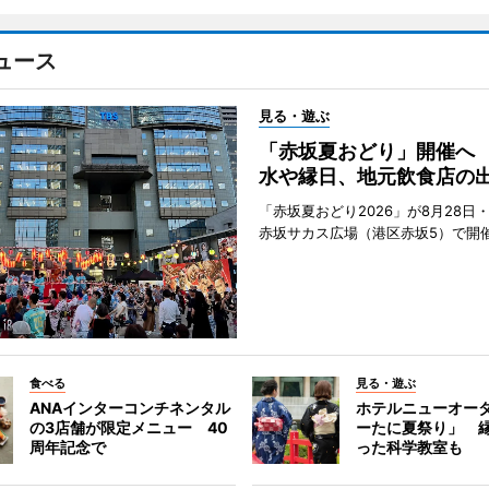
ュース
見る・遊ぶ
「赤坂夏おどり」開催へ
水や縁日、地元飲食店の
「赤坂夏おどり2026」が8月28日・
赤坂サカス広場（港区赤坂5）で開
食べる
見る・遊ぶ
ANAインターコンチネンタル
ホテルニューオー
の3店舗が限定メニュー 40
ーたに夏祭り」 縁
周年記念で
った科学教室も