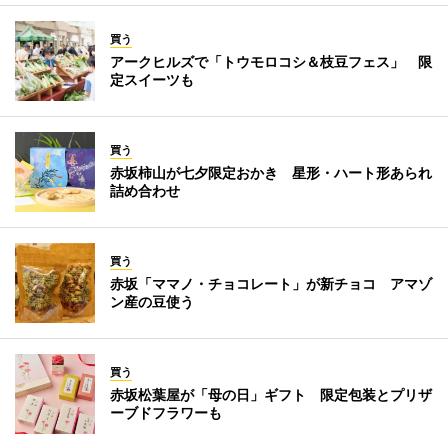
買う
アークヒルズで「トウモロコシ＆枝豆フェス」 限
定スイーツも
買う
赤坂柿山が七夕限定おかき 星形・ハート形あられ
詰め合わせ
買う
赤坂「ママノ・チョコレート」が新チョコ アマゾ
ン産の豆使う
買う
赤坂松葉屋が「母の日」ギフト 限定包装とプリザ
ーブドフラワーも