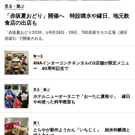
見る・遊ぶ
「赤坂夏おどり」開催へ 特設噴水や縁日、地元飲
食店の出店も
「赤坂夏おどり2026」が8月28日・29日、TBS赤坂サカス広場（港区
赤坂5）で開催される。
食べる
ANAインターコンチネンタルの3店舗が限定メニュ
ー 40周年記念で
見る・遊ぶ
ホテルニューオータニで「おーたに夏祭り」 縁日
やAI使った科学教室も
買う
とらやが新作ようかん「いちじく」 純米吟醸酒と