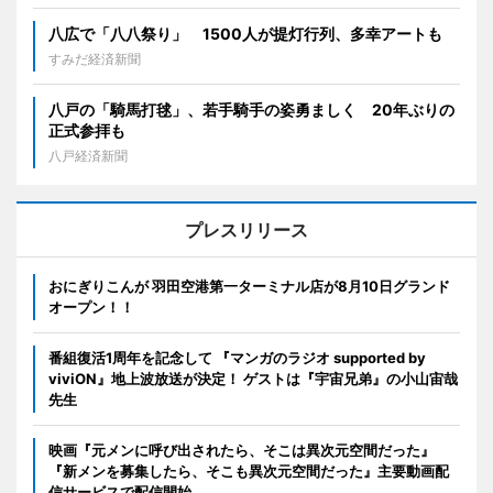
八広で「八八祭り」 1500人が提灯行列、多幸アートも
すみだ経済新聞
八戸の「騎馬打毬」、若手騎手の姿勇ましく 20年ぶりの
正式参拝も
八戸経済新聞
プレスリリース
おにぎりこんが 羽田空港第一ターミナル店が8月10日グランド
オープン！！
番組復活1周年を記念して 『マンガのラジオ supported by
viviON』地上波放送が決定！ ゲストは『宇宙兄弟』の小山宙哉
先生
映画『元メンに呼び出されたら、そこは異次元空間だった』
『新メンを募集したら、そこも異次元空間だった』主要動画配
信サービスで配信開始