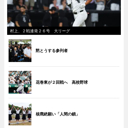
村上、２戦連発２６号 大リーグ
黙とうする参列者
花巻東が２回戦へ 高校野球
核廃絶願い「人間の鎖」