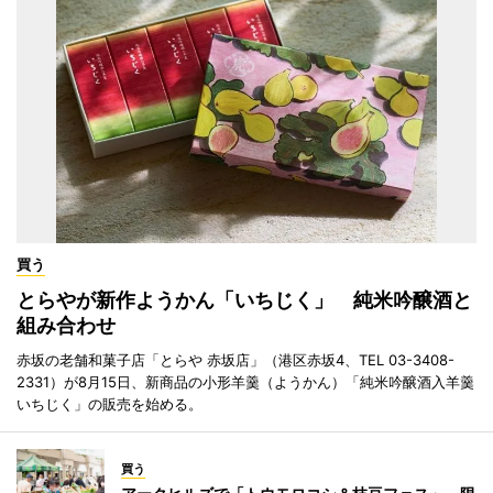
買う
とらやが新作ようかん「いちじく」 純米吟醸酒と
組み合わせ
赤坂の老舗和菓子店「とらや 赤坂店」（港区赤坂4、TEL 03-3408-
2331）が8月15日、新商品の小形羊羹（ようかん）「純米吟醸酒入羊羹
いちじく」の販売を始める。
買う