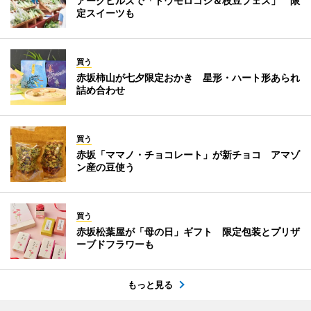
アークヒルズで「トウモロコシ＆枝豆フェス」 限
定スイーツも
買う
赤坂柿山が七夕限定おかき 星形・ハート形あられ
詰め合わせ
買う
赤坂「ママノ・チョコレート」が新チョコ アマゾ
ン産の豆使う
買う
赤坂松葉屋が「母の日」ギフト 限定包装とプリザ
ーブドフラワーも
もっと見る