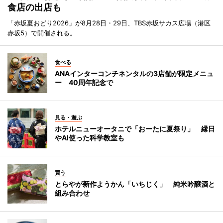
食店の出店も
「赤坂夏おどり2026」が8月28日・29日、TBS赤坂サカス広場（港区
赤坂5）で開催される。
食べる
ANAインターコンチネンタルの3店舗が限定メニュ
ー 40周年記念で
見る・遊ぶ
ホテルニューオータニで「おーたに夏祭り」 縁日
やAI使った科学教室も
買う
とらやが新作ようかん「いちじく」 純米吟醸酒と
組み合わせ