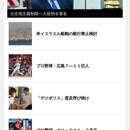
出生地主義制限へ大統領令署名
米イスラエル船舶の航行禁止検討
プロ野球・広島７―１１巨人
「デジポリス」普及呼び掛け