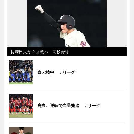
長崎日大が２回戦へ 高校野球
喜ぶ植中 Ｊリーグ
鹿島、逆転で白星発進 Ｊリーグ