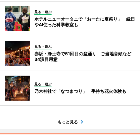
見る・遊ぶ
ホテルニューオータニで「おーたに夏祭り」 縁日
やAI使った科学教室も
見る・遊ぶ
赤坂・浄土寺で51回目の盆踊り ご当地音頭など
34演目用意
見る・遊ぶ
乃木神社で「なつまつり」 手持ち花火体験も
もっと見る