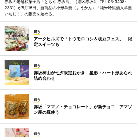
赤坂の老舗和菓子店「とらや 赤坂店」（港区赤坂4、TEL 03-3408-
2331）が8月15日、新商品の小形羊羹（ようかん）「純米吟醸酒入羊羹
いちじく」の販売を始める。
買う
アークヒルズで「トウモロコシ＆枝豆フェス」 限
定スイーツも
買う
赤坂柿山が七夕限定おかき 星形・ハート形あられ
詰め合わせ
買う
赤坂「ママノ・チョコレート」が新チョコ アマゾ
ン産の豆使う
買う