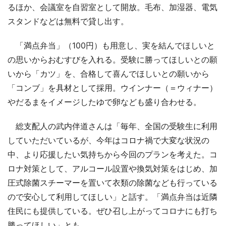
るほか、会議室を自習室として開放。毛布、加湿器、電気
スタンドなどは無料で貸し出す。
「満点弁当」（100円）も用意し、実を結んでほしいと
の思いからおむすびを入れる。受験に勝ってほしいとの願
いから「カツ」を、合格して喜んでほしいとの願いから
「コンブ」を具材として採用。ウインナー（＝ウィナー）
やだるまをイメージしたゆで卵なども盛り合わせる。
総支配人の武内伴道さんは「毎年、全国の受験生に利用
していただいているが、今年はコロナ禍で大変な状況の
中、より応援したい気持ちから今回のプランを考えた。コ
ロナ対策として、アルコール設置や換気対策をはじめ、加
圧式除菌スチーマーを置いて衣類の除菌なども行っている
ので安心して利用してほしい」と話す。「満点弁当は近隣
住民にも提供している。ぜひ召し上がってコロナにも打ち
勝ってほしい」とも。