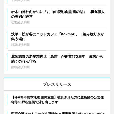
岩木山神社向かいに「お山の花彩食堂 龍の憩」 和食職人
の夫婦が経営
弘前経済新聞
浅草・松が谷にニットカフェ「ito-mori」 編み物好きが
集う場に
浅草経済新聞
北習志野の老舗精肉店「鳥吉」が創業170周年 幕末から
続くのれん守る
船橋経済新聞
プレスリリース
【令和8年熊本地震 復興支援】被災された方に豊島区の公営住
宅等10戸を無償で貸し出します
医療介護ネットワーク協同組合 本店事務所をサンシャイン60へ