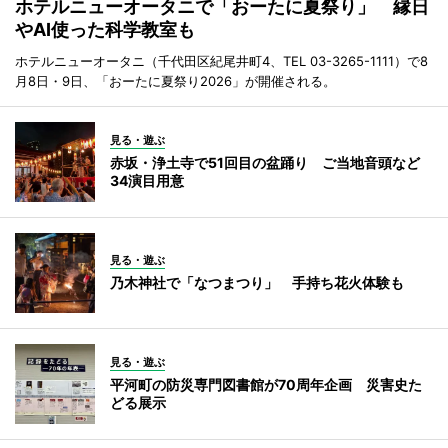
ホテルニューオータニで「おーたに夏祭り」 縁日
やAI使った科学教室も
ホテルニューオータニ（千代田区紀尾井町4、TEL 03-3265-1111）で8
月8日・9日、「おーたに夏祭り2026」が開催される。
見る・遊ぶ
赤坂・浄土寺で51回目の盆踊り ご当地音頭など
34演目用意
見る・遊ぶ
乃木神社で「なつまつり」 手持ち花火体験も
見る・遊ぶ
平河町の防災専門図書館が70周年企画 災害史た
どる展示