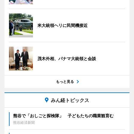
米大統領ヘリに民間機接近
茂木外相、パナマ大統領と会談
もっと見る
みん経トピックス
熊谷で「おしごと探検隊」 子どもたちの職業観育む
熊谷経済新聞