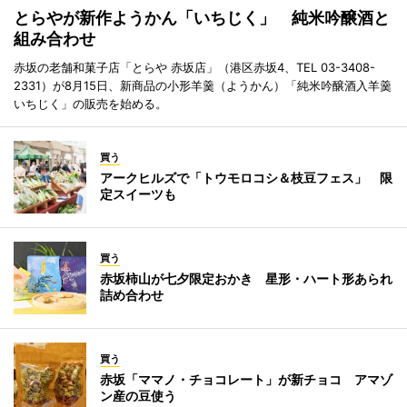
とらやが新作ようかん「いちじく」 純米吟醸酒と
組み合わせ
赤坂の老舗和菓子店「とらや 赤坂店」（港区赤坂4、TEL 03-3408-
2331）が8月15日、新商品の小形羊羹（ようかん）「純米吟醸酒入羊羹
いちじく」の販売を始める。
買う
アークヒルズで「トウモロコシ＆枝豆フェス」 限
定スイーツも
買う
赤坂柿山が七夕限定おかき 星形・ハート形あられ
詰め合わせ
買う
赤坂「ママノ・チョコレート」が新チョコ アマゾ
ン産の豆使う