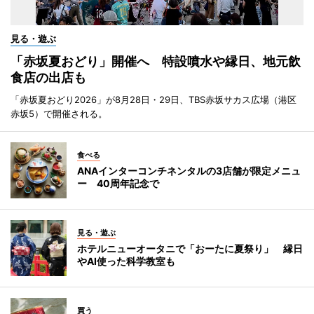
見る・遊ぶ
「赤坂夏おどり」開催へ 特設噴水や縁日、地元飲
食店の出店も
「赤坂夏おどり2026」が8月28日・29日、TBS赤坂サカス広場（港区
赤坂5）で開催される。
食べる
ANAインターコンチネンタルの3店舗が限定メニュ
ー 40周年記念で
見る・遊ぶ
ホテルニューオータニで「おーたに夏祭り」 縁日
やAI使った科学教室も
買う