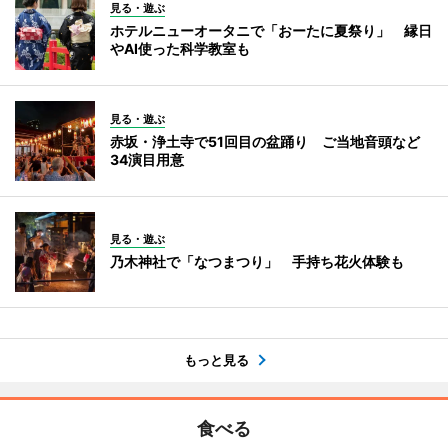
見る・遊ぶ
ホテルニューオータニで「おーたに夏祭り」 縁日
やAI使った科学教室も
見る・遊ぶ
赤坂・浄土寺で51回目の盆踊り ご当地音頭など
34演目用意
見る・遊ぶ
乃木神社で「なつまつり」 手持ち花火体験も
もっと見る
食べる