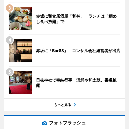
赤坂に和食居酒屋「和神」 ランチは「鯛め
し食べ放題」で
赤坂に「Bar88」 コンサル会社経営者が出店
日枝神社で奉納行事 演武や和太鼓、書道披
露
もっと見る
フォトフラッシュ