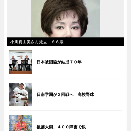
小川真由美さん死去、８６歳
日本被団協が結成７０年
日南学園が２回戦へ 高校野球
後藤大樹、４００障害で銀