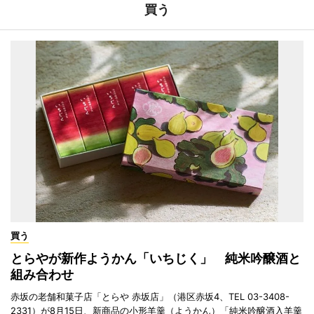
買う
買う
とらやが新作ようかん「いちじく」 純米吟醸酒と
組み合わせ
赤坂の老舗和菓子店「とらや 赤坂店」（港区赤坂4、TEL 03-3408-
2331）が8月15日、新商品の小形羊羹（ようかん）「純米吟醸酒入羊羹