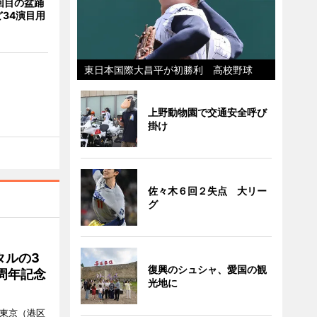
回目の盆踊
34演目用
東日本国際大昌平が初勝利 高校野球
上野動物園で交通安全呼び
掛け
佐々木６回２失点 大リー
グ
タルの3
復興のシュシャ、愛国の観
周年記念
光地に
ル東京（港区