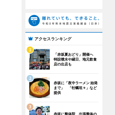
アクセスランキング
「赤坂夏おどり」開催へ
特設噴水や縁日、地元飲食
店の出店も
赤坂に「夜中ラーメン 始発
まで」 「牡蠣坦々」など
提供
赤坂に整体院 出張整体の