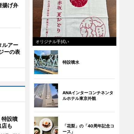
唐揚げ弁
オリジナル手拭い
タルアー
ジーの表
特設噴水
ANAインターコンチネンタ
ルホテル東京外観
 特設噴
出店も
「花梨」の「40周年記念コ
ース」