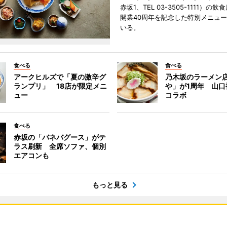
赤坂1、TEL 03-3505-1111）の
開業40周年を記念した特別メニュ
いる。
食べる
食べる
アークヒルズで「夏の激辛グ
乃木坂のラーメン
ランプリ」 18店が限定メニ
や」が1周年 山口
ュー
コラボ
食べる
赤坂の「バネバグース」がテ
ラス刷新 全席ソファ、個別
エアコンも
もっと見る