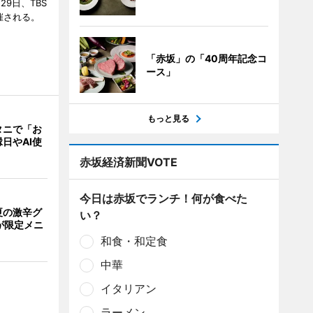
29日、TBS
催される。
「赤坂」の「40周年記念コ
ース」
もっと見る
タニで「お
日やAI使
赤坂経済新聞VOTE
今日は赤坂でランチ！何が食べた
夏の激辛グ
い？
が限定メニ
和食・和定食
中華
イタリアン
ラーメン