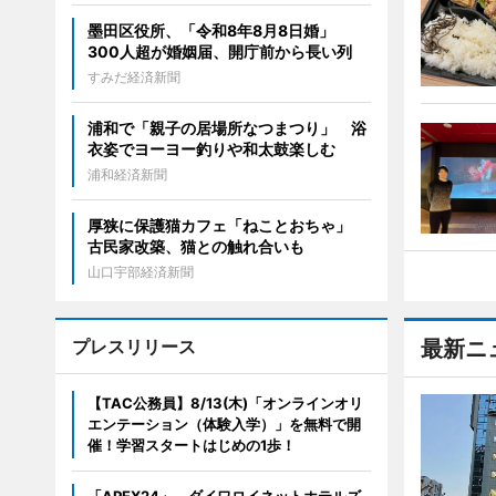
墨田区役所、「令和8年8月8日婚」
300人超が婚姻届、開庁前から長い列
すみだ経済新聞
浦和で「親子の居場所なつまつり」 浴
衣姿でヨーヨー釣りや和太鼓楽しむ
浦和経済新聞
厚狭に保護猫カフェ「ねことおちゃ」
古民家改築、猫との触れ合いも
山口宇部経済新聞
プレスリリース
最新ニ
【TAC公務員】8/13(木)「オンラインオリ
エンテーション（体験入学）」を無料で開
催！学習スタートはじめの1歩！