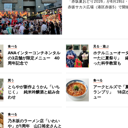
「赤坂夏おどり2026」が8月28日・
赤坂サカス広場（港区赤坂5）で開
食べる
見る・遊ぶ
ANAインターコンチネンタル
ホテルニューオー
の3店舗が限定メニュー 40
ーたに夏祭り」 縁
周年記念で
った科学教室も
買う
食べる
とらやが新作ようかん「いち
アークヒルズで「
じく」 純米吟醸酒と組み合
ランプリ」 18店
わせ
ュー
食べる
乃木坂のラーメン店「いわい
や」が1周年 山口裕史さんと