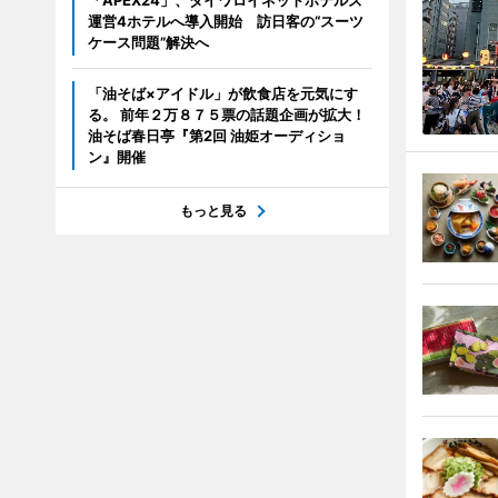
「APEX24」、ダイワロイネットホテルズ
運営4ホテルへ導入開始 訪日客の“スーツ
ケース問題”解決へ
「油そば×アイドル」が飲食店を元気にす
る。 前年２万８７５票の話題企画が拡大！
油そば春日亭『第2回 油姫オーディショ
ン』開催
もっと見る