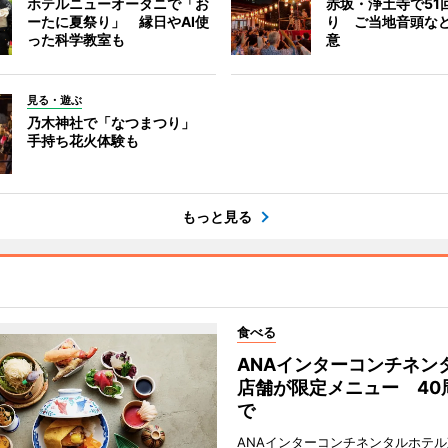
ホテルニューオータニで「お
赤坂・浄土寺で51
ーたに夏祭り」 縁日やAI使
り ご当地音頭など
った科学教室も
意
見る・遊ぶ
乃木神社で「なつまつり」
手持ち花火体験も
もっと見る
食べる
ANAインターコンチネン
店舗が限定メニュー 40
で
ANAインターコンチネンタルホテ