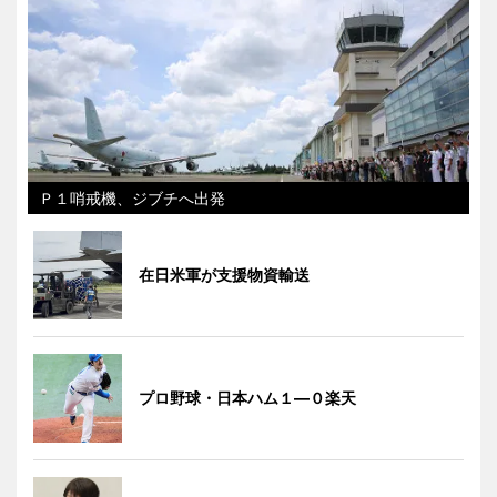
Ｐ１哨戒機、ジブチへ出発
在日米軍が支援物資輸送
プロ野球・日本ハム１―０楽天