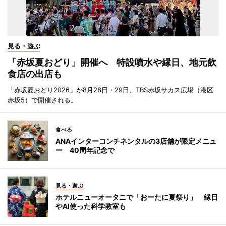
見る・遊ぶ
「赤坂夏おどり」開催へ 特設噴水や縁日、地元飲
食店の出店も
「赤坂夏おどり2026」が8月28日・29日、TBS赤坂サカス広場（港区
赤坂5）で開催される。
食べる
ANAインターコンチネンタルの3店舗が限定メニュ
ー 40周年記念で
見る・遊ぶ
ホテルニューオータニで「おーたに夏祭り」 縁日
やAI使った科学教室も