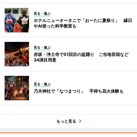
見る・遊ぶ
ホテルニューオータニで「おーたに夏祭り」 縁日
やAI使った科学教室も
見る・遊ぶ
赤坂・浄土寺で51回目の盆踊り ご当地音頭など
34演目用意
見る・遊ぶ
乃木神社で「なつまつり」 手持ち花火体験も
もっと見る