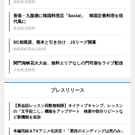
函館経済新聞
香港・九龍塘に韓国料理店「Social」 韓国定番料理を現
代風に
香港経済新聞
SC相模原、熊本と引き分け J3リーグ開幕
相模原町田経済新聞
関門海峡花火大会、無料エリアなしの門司側をライブ配信
小倉経済新聞
プレスリリース
【英会話レッスン回数無制限】ネイティブキャンプ、レッスン
の「文字起こし」機能をアップデート 検索や部分リピートな
ど新機能を追加
本編完結＆TVアニメ化決定！「悪役のエンディングは死のみ」