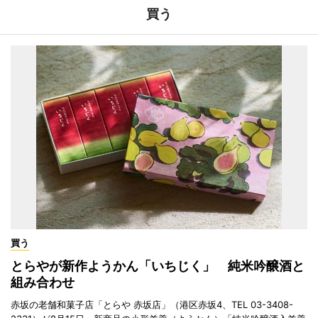
買う
買う
とらやが新作ようかん「いちじく」 純米吟醸酒と
組み合わせ
赤坂の老舗和菓子店「とらや 赤坂店」（港区赤坂4、TEL 03-3408-