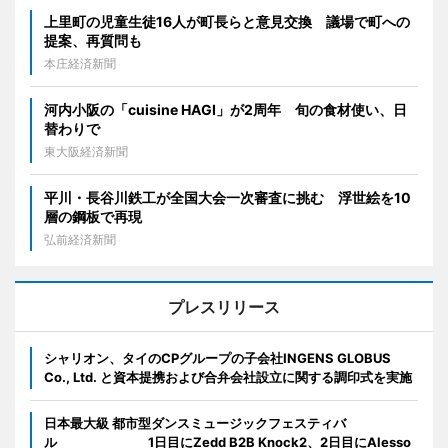
上里町の児童生徒16人が町長らと意見交換 議場で町への
提案、再質問も
本庄経済新聞
河内小阪の「cuisine HAGI」が2周年 旬の食材使い、日
替わりで
東大阪経済新聞
平川・長谷川鉄工が全国大会一次審査に挑む 浮世絵を10
層の鋼板で再現
弘前経済新聞
プレスリリース
シャリオン、タイのCPグループの子会社INGENS GLOBUS
Co., Ltd. と資本提携および合弁会社設立に関する調印式を実施
日本最大級 都市型ダンスミュージックフェスティバ
ル 1日目にZedd B2B Knock2、2日目にAlesso