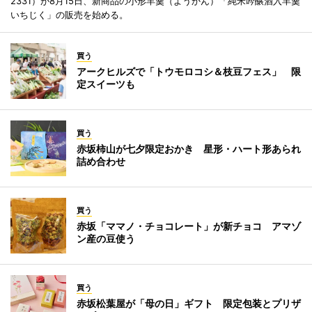
2331）が8月15日、新商品の小形羊羹（ようかん）「純米吟醸酒入羊羹
いちじく」の販売を始める。
買う
アークヒルズで「トウモロコシ＆枝豆フェス」 限
定スイーツも
買う
赤坂柿山が七夕限定おかき 星形・ハート形あられ
詰め合わせ
買う
赤坂「ママノ・チョコレート」が新チョコ アマゾ
ン産の豆使う
買う
赤坂松葉屋が「母の日」ギフト 限定包装とプリザ