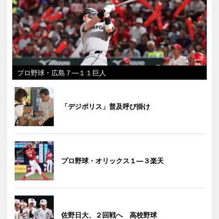
プロ野球・広島７―１１巨人
「デジポリス」普及呼び掛け
プロ野球・オリックス１―３楽天
佐野日大、２回戦へ 高校野球