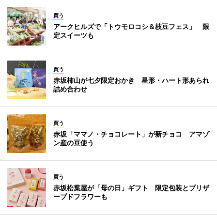
買う
アークヒルズで「トウモロコシ＆枝豆フェス」 限
定スイーツも
買う
赤坂柿山が七夕限定おかき 星形・ハート形あられ
詰め合わせ
買う
赤坂「ママノ・チョコレート」が新チョコ アマゾ
ン産の豆使う
買う
赤坂松葉屋が「母の日」ギフト 限定包装とプリザ
ーブドフラワーも