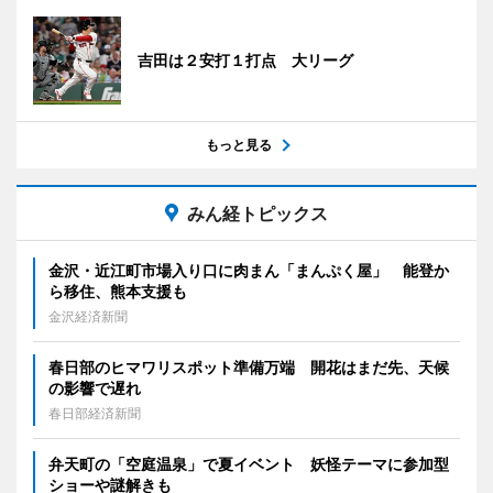
吉田は２安打１打点 大リーグ
もっと見る
みん経トピックス
金沢・近江町市場入り口に肉まん「まんぷく屋」 能登か
ら移住、熊本支援も
金沢経済新聞
春日部のヒマワリスポット準備万端 開花はまだ先、天候
の影響で遅れ
春日部経済新聞
弁天町の「空庭温泉」で夏イベント 妖怪テーマに参加型
ショーや謎解きも