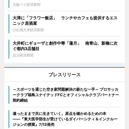
大阪ベイ経済新聞
大津に「フラワー飯店」 ランチやカフェも提供するエス
ニック居酒屋
びわ湖大津経済新聞
大井町にギョーザと創作中華「蓮月」 南青山、新橋に次
ぐ都内3店舗目
品川経済新聞
プレスリリース
～スポーツを通じた空き家問題解決の新たな一手～ プロサッカ
ークラブ福島ユナイテッドFCとオフィシャルクラブパートナー
契約締結
違ったままで共に生きていく。原点を確かめるための本
――『東大医学部生が受けているダイバーシティ＆インクルー
ジョンの授業』7/13発売