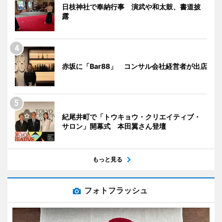
日枝神社で奉納行事 演武や和太鼓、書道披
露
赤坂に「Bar88」 コンサル会社経営者が出店
紀尾井町で「トウキョウ・クリエイティブ・
サロン」開幕式 本田翼さん登壇
もっと見る
フォトフラッシュ