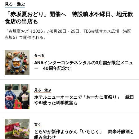
見る・遊ぶ
「赤坂夏おどり」開催へ 特設噴水や縁日、地元飲
食店の出店も
「赤坂夏おどり2026」が8月28日・29日、TBS赤坂サカス広場（港区
赤坂5）で開催される。
食べる
ANAインターコンチネンタルの3店舗が限定メニュ
ー 40周年記念で
見る・遊ぶ
ホテルニューオータニで「おーたに夏祭り」 縁日
やAI使った科学教室も
買う
とらやが新作ようかん「いちじく」 純米吟醸酒と
組み合わせ