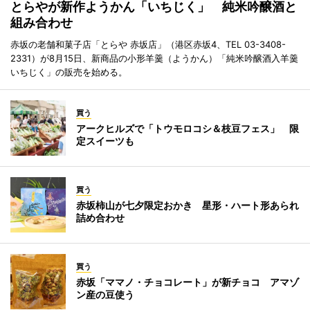
とらやが新作ようかん「いちじく」 純米吟醸酒と
組み合わせ
赤坂の老舗和菓子店「とらや 赤坂店」（港区赤坂4、TEL 03-3408-
2331）が8月15日、新商品の小形羊羹（ようかん）「純米吟醸酒入羊羹
いちじく」の販売を始める。
買う
アークヒルズで「トウモロコシ＆枝豆フェス」 限
定スイーツも
買う
赤坂柿山が七夕限定おかき 星形・ハート形あられ
詰め合わせ
買う
赤坂「ママノ・チョコレート」が新チョコ アマゾ
ン産の豆使う