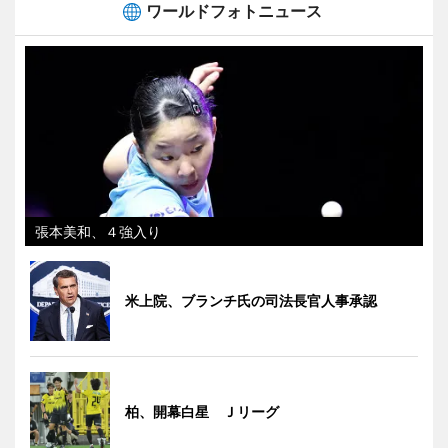
ワールドフォトニュース
張本美和、４強入り
米上院、ブランチ氏の司法長官人事承認
柏、開幕白星 Ｊリーグ