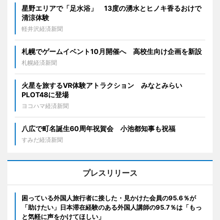
星野エリアで「足水浴」 13度の湧水とヒノキ香るおけで
清涼体験
軽井沢経済新聞
札幌でゲームイベント10月開催へ 高校生向け企画を新設
札幌経済新聞
火星を旅するVR体験アトラクション みなとみらい
PLOT48に登場
ヨコハマ経済新聞
八広で町名誕生60周年祝賀会 小池都知事も祝福
すみだ経済新聞
プレスリリース
困っている外国人旅行者に接した・見かけた会員の95.6％が
「助けたい」日本滞在経験のある外国人講師の95.7％は「もっ
と気軽に声をかけてほしい」