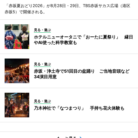
「赤坂夏おどり2026」が8月28日・29日、TBS赤坂サカス広場（港区
赤坂5）で開催される。
見る・遊ぶ
ホテルニューオータニで「おーたに夏祭り」 縁日
やAI使った科学教室も
見る・遊ぶ
赤坂・浄土寺で51回目の盆踊り ご当地音頭など
34演目用意
見る・遊ぶ
乃木神社で「なつまつり」 手持ち花火体験も