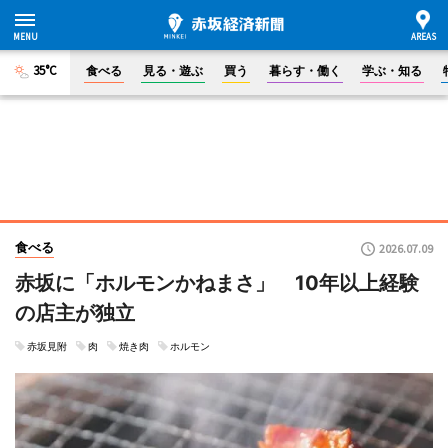
35°C
食べる
見る・遊ぶ
買う
暮らす・働く
学ぶ・知る
食べる
2026.07.09
赤坂に「ホルモンかねまさ」 10年以上経験
の店主が独立
赤坂見附
肉
焼き肉
ホルモン