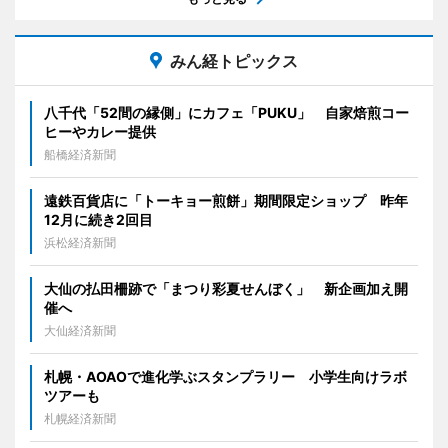
みん経トピックス
八千代「52間の縁側」にカフェ「PUKU」 自家焙煎コー
ヒーやカレー提供
船橋経済新聞
遠鉄百貨店に「トーキョー煎餅」期間限定ショップ 昨年
12月に続き2回目
浜松経済新聞
大仙の払田柵跡で「まつり彩夏せんぼく」 新企画加え開
催へ
大仙経済新聞
札幌・AOAOで進化学ぶスタンプラリー 小学生向けラボ
ツアーも
札幌経済新聞