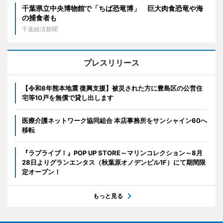
千葉県立中央博物館で「ちば恐竜博」 巨大肉食恐竜や海
の捕食者も
千葉経済新聞
プレスリリース
【令和8年熊本地震 復興支援】被災された方に豊島区の公営住
宅等10戸を無償で貸し出します
医療介護ネットワーク協同組合 本店事務所をサンシャイン60へ
移転
『ラブライブ！』POP UP STORE～マリンコレクション～8月
28日よりグランエンタス（秋葉原オノデンビル1F）にて期間限
定オープン！
もっと見る