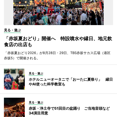
見る・遊ぶ
「赤坂夏おどり」開催へ 特設噴水や縁日、地元飲
食店の出店も
「赤坂夏おどり2026」が8月28日・29日、TBS赤坂サカス広場（港区
赤坂5）で開催される。
見る・遊ぶ
ホテルニューオータニで「おーたに夏祭り」 縁日
やAI使った科学教室も
見る・遊ぶ
赤坂・浄土寺で51回目の盆踊り ご当地音頭など
34演目用意