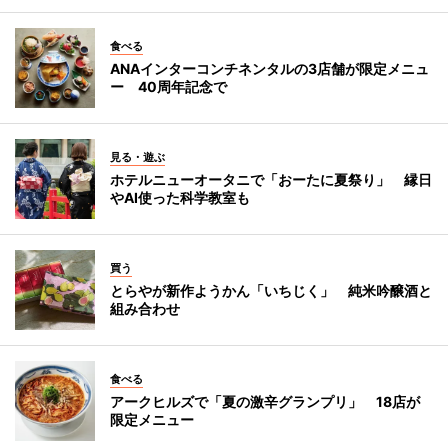
食べる
ANAインターコンチネンタルの3店舗が限定メニュ
ー 40周年記念で
見る・遊ぶ
ホテルニューオータニで「おーたに夏祭り」 縁日
やAI使った科学教室も
買う
とらやが新作ようかん「いちじく」 純米吟醸酒と
組み合わせ
食べる
アークヒルズで「夏の激辛グランプリ」 18店が
限定メニュー