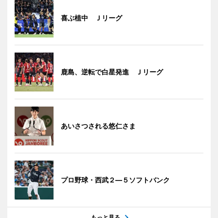
喜ぶ植中 Ｊリーグ
鹿島、逆転で白星発進 Ｊリーグ
あいさつされる悠仁さま
プロ野球・西武２―５ソフトバンク
もっと見る