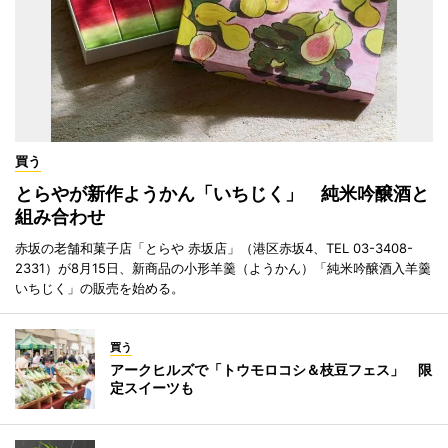
買う
とらやが新作ようかん「いちじく」 純米吟醸酒と
組み合わせ
赤坂の老舗和菓子店「とらや 赤坂店」（港区赤坂4、TEL 03-3408-
2331）が8月15日、新商品の小形羊羹（ようかん）「純米吟醸酒入羊羹
いちじく」の販売を始める。
買う
アークヒルズで「トウモロコシ＆枝豆フェス」 限
定スイーツも