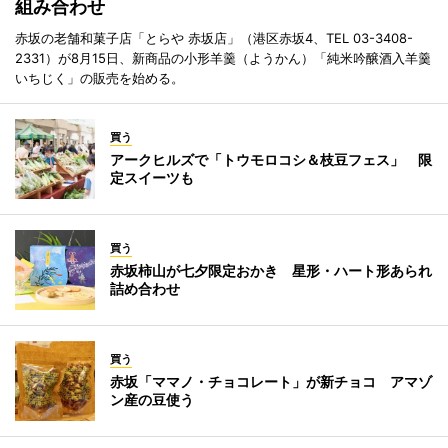
組み合わせ
赤坂の老舗和菓子店「とらや 赤坂店」（港区赤坂4、TEL 03-3408-
2331）が8月15日、新商品の小形羊羹（ようかん）「純米吟醸酒入羊羹
いちじく」の販売を始める。
買う
アークヒルズで「トウモロコシ＆枝豆フェス」 限
定スイーツも
買う
赤坂柿山が七夕限定おかき 星形・ハート形あられ
詰め合わせ
買う
赤坂「ママノ・チョコレート」が新チョコ アマゾ
ン産の豆使う