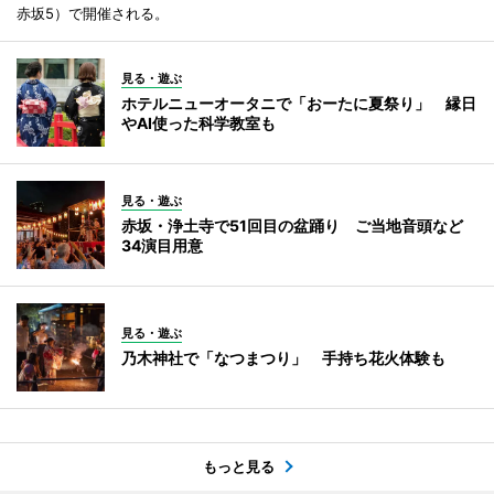
赤坂5）で開催される。
見る・遊ぶ
ホテルニューオータニで「おーたに夏祭り」 縁日
やAI使った科学教室も
見る・遊ぶ
赤坂・浄土寺で51回目の盆踊り ご当地音頭など
34演目用意
見る・遊ぶ
乃木神社で「なつまつり」 手持ち花火体験も
もっと見る