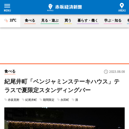
33°C
食べる
見る・遊ぶ
買う
暮らす・働く
学ぶ・知る
食べる
2023.08.08
紀尾井町「ベンジャミンステーキハウス」テ
ラスで夏限定スタンディングバー
赤坂見附
紀尾井町
期間限定
永田町
酒