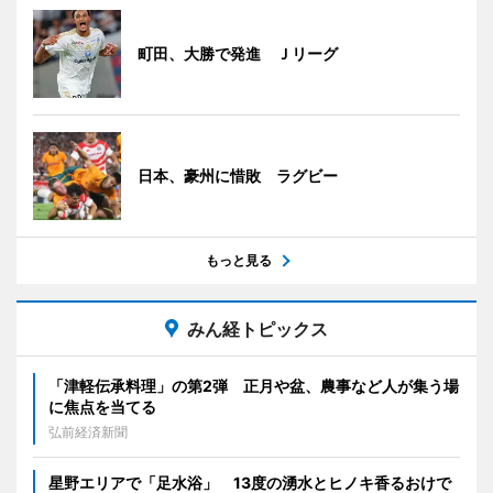
町田、大勝で発進 Ｊリーグ
日本、豪州に惜敗 ラグビー
もっと見る
みん経トピックス
「津軽伝承料理」の第2弾 正月や盆、農事など人が集う場
に焦点を当てる
弘前経済新聞
星野エリアで「足水浴」 13度の湧水とヒノキ香るおけで