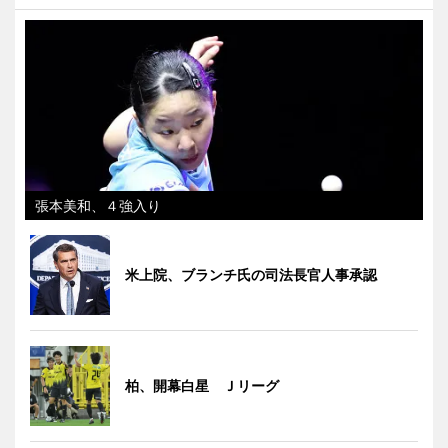
張本美和、４強入り
米上院、ブランチ氏の司法長官人事承認
柏、開幕白星 Ｊリーグ