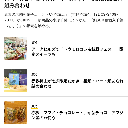
組み合わせ
赤坂の老舗和菓子店「とらや 赤坂店」（港区赤坂4、TEL 03-3408-
2331）が8月15日、新商品の小形羊羹（ようかん）「純米吟醸酒入羊羹
いちじく」の販売を始める。
買う
アークヒルズで「トウモロコシ＆枝豆フェス」 限
定スイーツも
買う
赤坂柿山が七夕限定おかき 星形・ハート形あられ
詰め合わせ
買う
赤坂「ママノ・チョコレート」が新チョコ アマゾ
ン産の豆使う