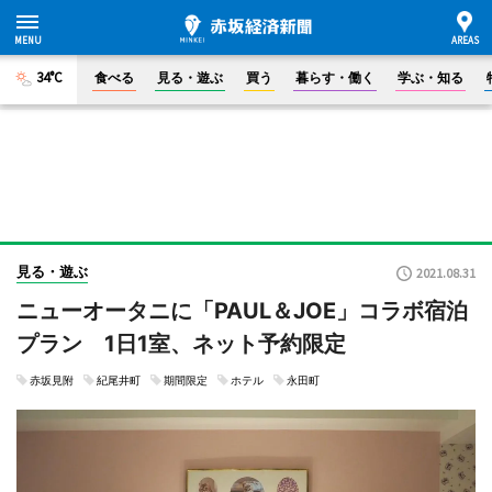
34°C
食べる
見る・遊ぶ
買う
暮らす・働く
学ぶ・知る
見る・遊ぶ
2021.08.31
ニューオータニに「PAUL＆JOE」コラボ宿泊
プラン 1日1室、ネット予約限定
赤坂見附
紀尾井町
期間限定
ホテル
永田町