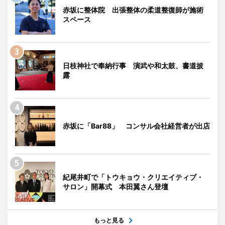
赤坂に整体院 出張整体の柔道整復師が施術
スペース
日枝神社で奉納行事 演武や和太鼓、書道披
露
赤坂に「Bar88」 コンサル会社経営者が出店
紀尾井町で「トウキョウ・クリエイティブ・
サロン」開幕式 本田翼さん登壇
もっと見る