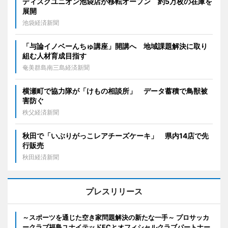
ディスクユニオン池袋店が移転オープン 約5万枚の在庫を
展開
池袋経済新聞
「与論イノベーんちゅ講座」開講へ 地域課題解決に取り
組む人材育成目指す
奄美群島南三島経済新聞
横瀬町で協力隊が「けもの相談所」 データ蓄積で鳥獣被
害防ぐ
秩父経済新聞
秋田で「いぶりがっこレアチーズケーキ」 県内14店で先
行販売
秋田経済新聞
プレスリリース
～スポーツを通じた空き家問題解決の新たな一手～ プロサッカ
ークラブ福島ユナイテッドFCとオフィシャルクラブパートナー