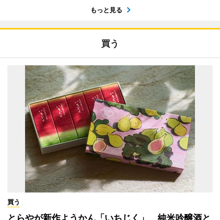
もっと見る
買う
買う
とらやが新作ようかん「いちじく」 純米吟醸酒と