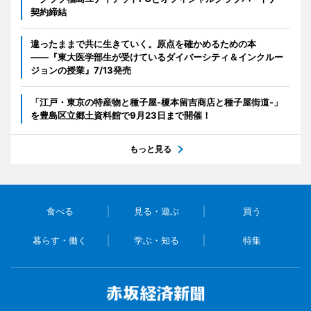
契約締結
違ったままで共に生きていく。原点を確かめるための本
――『東大医学部生が受けているダイバーシティ＆インクルー
ジョンの授業』7/13発売
「江戸・東京の特産物と種子屋-榎本留吉商店と種子屋街道-」
を豊島区立郷土資料館で9月23日まで開催！
もっと見る
食べる
見る・遊ぶ
買う
暮らす・働く
学ぶ・知る
特集