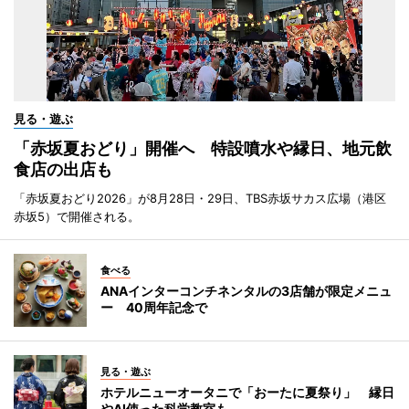
見る・遊ぶ
「赤坂夏おどり」開催へ 特設噴水や縁日、地元飲
食店の出店も
「赤坂夏おどり2026」が8月28日・29日、TBS赤坂サカス広場（港区
赤坂5）で開催される。
食べる
ANAインターコンチネンタルの3店舗が限定メニュ
ー 40周年記念で
見る・遊ぶ
ホテルニューオータニで「おーたに夏祭り」 縁日
やAI使った科学教室も