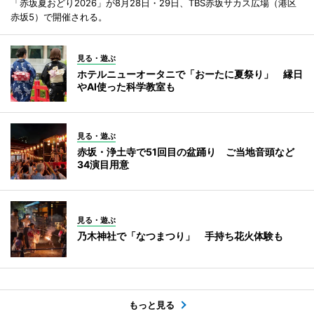
「赤坂夏おどり2026」が8月28日・29日、TBS赤坂サカス広場（港区
赤坂5）で開催される。
見る・遊ぶ
ホテルニューオータニで「おーたに夏祭り」 縁日
やAI使った科学教室も
見る・遊ぶ
赤坂・浄土寺で51回目の盆踊り ご当地音頭など
34演目用意
見る・遊ぶ
乃木神社で「なつまつり」 手持ち花火体験も
もっと見る