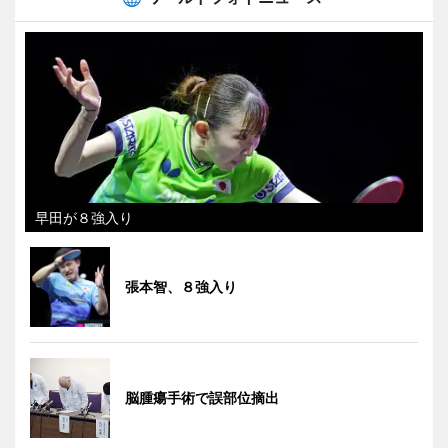
早田が８強入り
張本智、８強入り
脳腫瘍手術で誤部位摘出