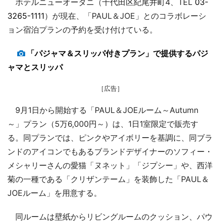
ホテルニューオータニ（千代田区紀尾井町4、TEL
03-
3265-1111
）が現在、「PAUL＆JOE」とのコラボレーシ
ョン宿泊プランの予約を受け付けている。
「パジャマ＆スリッパ付きプラン」で提供するパジ
ャマとスリッパ
［広告］
9月1日から開始する「PAUL＆JOEルーム～Autumn
～」プラン（5万6,000円～）は、1日1室限定で販売す
る。同プランでは、ピンクやアイボリーを基調に、同ブラ
ンドのアイコンでもあるブランドデザイナーのソフィー・
メシャリーさんの愛猫「ヌネット」「ジプシー」や、西洋
菊の一種である「クリザンテーム」を装飾した「PAUL＆
JOEルーム」を用意する。
同ルームは壁紙からリビングルームのクッション、パウ