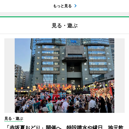
もっと見る
見る・遊ぶ
見る・遊ぶ
「赤坂夏おどり」開催へ 特設噴水や縁日、地元飲