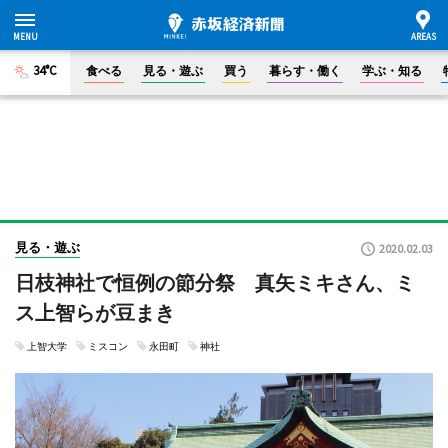
34°C
食べる
見る・遊ぶ
買う
暮らす・働く
学ぶ・知る
見る・遊ぶ
2020.02.03
日枝神社で恒例の節分祭 真矢ミキさん、ミ
ス上智らが豆まき
上智大学
ミスコン
永田町
神社