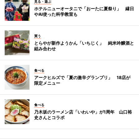
見る・遊ぶ
ホテルニューオータニで「おーたに夏祭り」 縁日
やAI使った科学教室も
買う
とらやが新作ようかん「いちじく」 純米吟醸酒と
組み合わせ
食べる
アークヒルズで「夏の激辛グランプリ」 18店が
限定メニュー
食べる
乃木坂のラーメン店「いわいや」が1周年 山口裕
史さんとコラボ