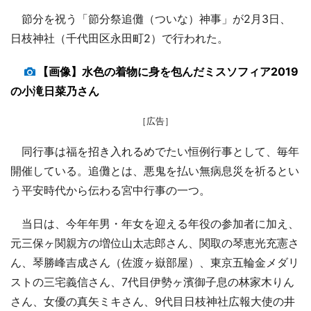
節分を祝う「節分祭追儺（ついな）神事」が2月3日、
日枝神社（千代田区永田町2）で行われた。
【画像】水色の着物に身を包んだミスソフィア2019
の小滝日菜乃さん
［広告］
同行事は福を招き入れるめでたい恒例行事として、毎年
開催している。追儺とは、悪鬼を払い無病息災を祈るとい
う平安時代から伝わる宮中行事の一つ。
当日は、今年年男・年女を迎える年役の参加者に加え、
元三保ヶ関親方の増位山太志郎さん、関取の琴恵光充憲さ
ん、琴勝峰吉成さん（佐渡ヶ嶽部屋）、東京五輪金メダリ
ストの三宅義信さん、7代目伊勢ヶ濱御子息の林家木りん
さん、女優の真矢ミキさん、9代目日枝神社広報大使の井