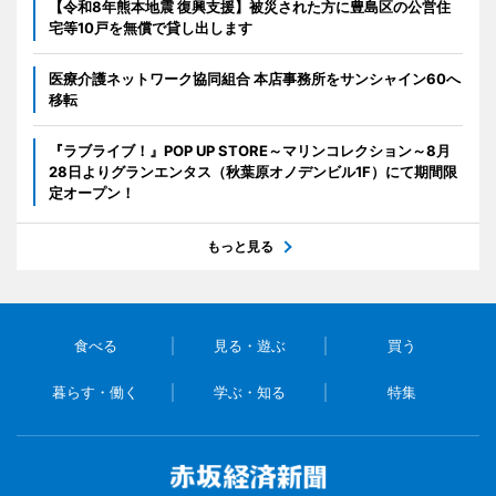
【令和8年熊本地震 復興支援】被災された方に豊島区の公営住
宅等10戸を無償で貸し出します
医療介護ネットワーク協同組合 本店事務所をサンシャイン60へ
移転
『ラブライブ！』POP UP STORE～マリンコレクション～8月
28日よりグランエンタス（秋葉原オノデンビル1F）にて期間限
定オープン！
もっと見る
食べる
見る・遊ぶ
買う
暮らす・働く
学ぶ・知る
特集