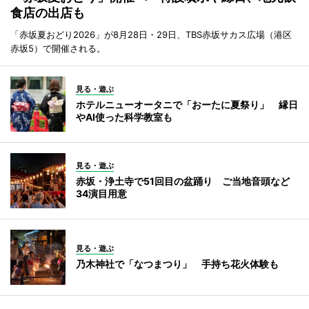
食店の出店も
「赤坂夏おどり2026」が8月28日・29日、TBS赤坂サカス広場（港区
赤坂5）で開催される。
見る・遊ぶ
ホテルニューオータニで「おーたに夏祭り」 縁日
やAI使った科学教室も
見る・遊ぶ
赤坂・浄土寺で51回目の盆踊り ご当地音頭など
34演目用意
見る・遊ぶ
乃木神社で「なつまつり」 手持ち花火体験も