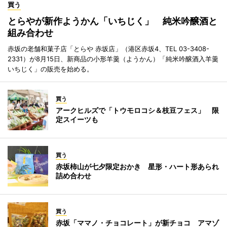
買う
とらやが新作ようかん「いちじく」 純米吟醸酒と
組み合わせ
赤坂の老舗和菓子店「とらや 赤坂店」（港区赤坂4、TEL 03-3408-
2331）が8月15日、新商品の小形羊羹（ようかん）「純米吟醸酒入羊羹
いちじく」の販売を始める。
買う
アークヒルズで「トウモロコシ＆枝豆フェス」 限
定スイーツも
買う
赤坂柿山が七夕限定おかき 星形・ハート形あられ
詰め合わせ
買う
赤坂「ママノ・チョコレート」が新チョコ アマゾ