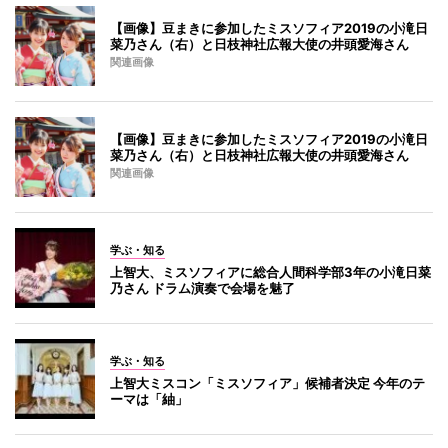
【画像】豆まきに参加したミスソフィア2019の小滝日
菜乃さん（右）と日枝神社広報大使の井頭愛海さん
関連画像
【画像】豆まきに参加したミスソフィア2019の小滝日
菜乃さん（右）と日枝神社広報大使の井頭愛海さん
関連画像
学ぶ・知る
上智大、ミスソフィアに総合人間科学部3年の小滝日菜
乃さん ドラム演奏で会場を魅了
学ぶ・知る
上智大ミスコン「ミスソフィア」候補者決定 今年のテ
ーマは「紬」