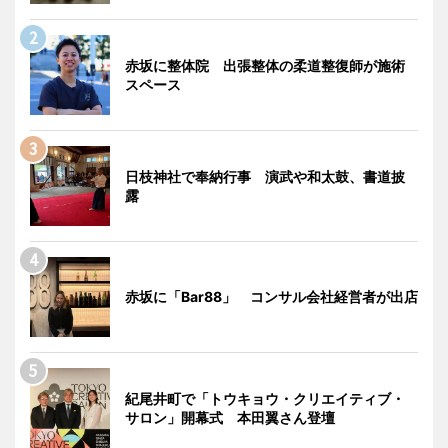
赤坂に整体院 出張整体の柔道整復師が施術
スペース
日枝神社で奉納行事 演武や和太鼓、書道披
露
赤坂に「Bar88」 コンサル会社経営者が出店
紀尾井町で「トウキョウ・クリエイティブ・
サロン」開幕式 本田翼さん登壇