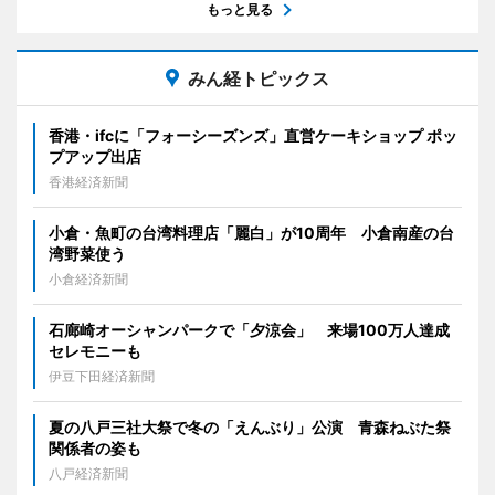
もっと見る
みん経トピックス
香港・ifcに「フォーシーズンズ」直営ケーキショップ ポッ
プアップ出店
香港経済新聞
小倉・魚町の台湾料理店「麗白」が10周年 小倉南産の台
湾野菜使う
小倉経済新聞
石廊崎オーシャンパークで「夕涼会」 来場100万人達成
セレモニーも
伊豆下田経済新聞
夏の八戸三社大祭で冬の「えんぶり」公演 青森ねぶた祭
関係者の姿も
八戸経済新聞