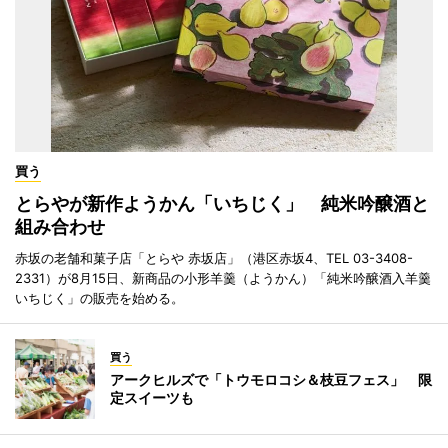
買う
とらやが新作ようかん「いちじく」 純米吟醸酒と
組み合わせ
赤坂の老舗和菓子店「とらや 赤坂店」（港区赤坂4、TEL 03-3408-
2331）が8月15日、新商品の小形羊羹（ようかん）「純米吟醸酒入羊羹
いちじく」の販売を始める。
買う
アークヒルズで「トウモロコシ＆枝豆フェス」 限
定スイーツも