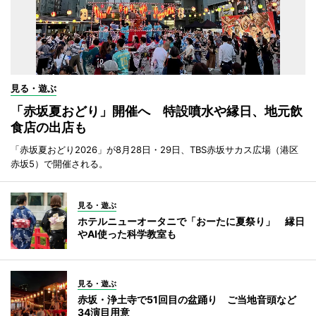
見る・遊ぶ
「赤坂夏おどり」開催へ 特設噴水や縁日、地元飲
食店の出店も
「赤坂夏おどり2026」が8月28日・29日、TBS赤坂サカス広場（港区
赤坂5）で開催される。
見る・遊ぶ
ホテルニューオータニで「おーたに夏祭り」 縁日
やAI使った科学教室も
見る・遊ぶ
赤坂・浄土寺で51回目の盆踊り ご当地音頭など
34演目用意