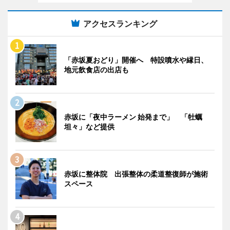
アクセスランキング
「赤坂夏おどり」開催へ 特設噴水や縁日、
地元飲食店の出店も
赤坂に「夜中ラーメン 始発まで」 「牡蠣
坦々」など提供
赤坂に整体院 出張整体の柔道整復師が施術
スペース