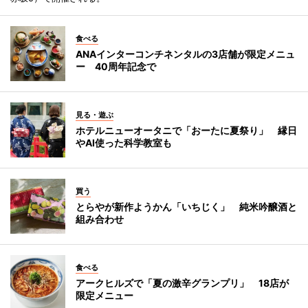
食べる
ANAインターコンチネンタルの3店舗が限定メニュ
ー 40周年記念で
見る・遊ぶ
ホテルニューオータニで「おーたに夏祭り」 縁日
やAI使った科学教室も
買う
とらやが新作ようかん「いちじく」 純米吟醸酒と
組み合わせ
食べる
アークヒルズで「夏の激辛グランプリ」 18店が
限定メニュー