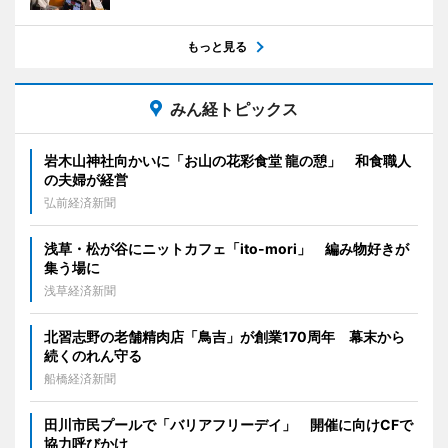
もっと見る
みん経トピックス
岩木山神社向かいに「お山の花彩食堂 龍の憩」 和食職人
の夫婦が経営
弘前経済新聞
浅草・松が谷にニットカフェ「ito-mori」 編み物好きが
集う場に
浅草経済新聞
北習志野の老舗精肉店「鳥吉」が創業170周年 幕末から
続くのれん守る
船橋経済新聞
田川市民プールで「バリアフリーデイ」 開催に向けCFで
協力呼びかけ