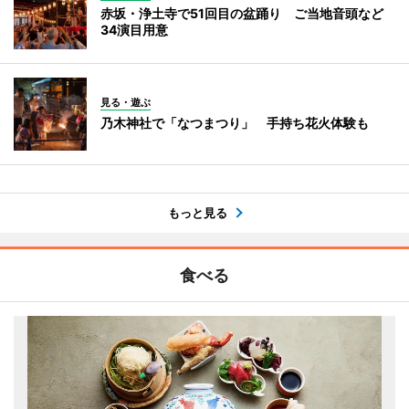
赤坂・浄土寺で51回目の盆踊り ご当地音頭など
34演目用意
見る・遊ぶ
乃木神社で「なつまつり」 手持ち花火体験も
もっと見る
食べる