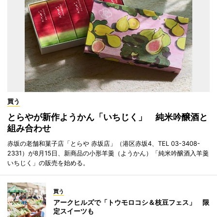
買う
とらやが新作ようかん「いちじく」 純米吟醸酒と
組み合わせ
赤坂の老舗和菓子店「とらや 赤坂店」（港区赤坂4、TEL 03-3408-
2331）が8月15日、新商品の小形羊羹（ようかん）「純米吟醸酒入羊羹
いちじく」の販売を始める。
買う
アークヒルズで「トウモロコシ＆枝豆フェス」 限
定スイーツも