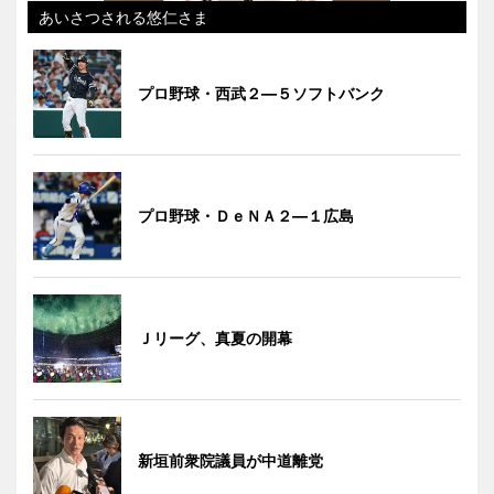
あいさつされる悠仁さま
プロ野球・西武２―５ソフトバンク
プロ野球・ＤｅＮＡ２―１広島
Ｊリーグ、真夏の開幕
新垣前衆院議員が中道離党