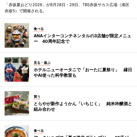
「赤坂夏おどり2026」が8月28日・29日、TBS赤坂サカス広場（港区
赤坂5）で開催される。
食べる
ANAインターコンチネンタルの3店舗が限定メニュ
ー 40周年記念で
見る・遊ぶ
ホテルニューオータニで「おーたに夏祭り」 縁日
やAI使った科学教室も
買う
とらやが新作ようかん「いちじく」 純米吟醸酒と
組み合わせ
食べる