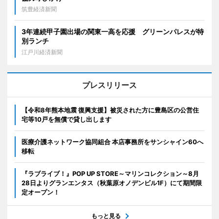
筑豊経済新聞
3年連続甲子園出場の関東一高を応援 グリーンパレスが特
別ランチ
江戸川経済新聞
プレスリリース
【令和8年熊本地震 復興支援】被災された方に豊島区の公営住
宅等10戸を無償で貸し出します
医療介護ネットワーク協同組合 本店事務所をサンシャイン60へ
移転
『ラブライブ！』POP UP STORE～マリンコレクション～8月
28日よりグランエンタス（秋葉原オノデンビル1F）にて期間限
定オープン！
もっと見る