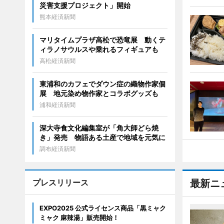
災害支援プロジェクト」開始
熊本経済新聞
マリタイムプラザ高松で恐竜展 動くテ
ィラノサウルスや乗れるフィギュアも
高松経済新聞
東浦和のカフェでダウン症の織物作家個
展 地元染め物作家とコラボグッズも
浦和経済新聞
深大寺食文化編集室が「角大師どら焼
き」発売 物語ある土産で地域を元気に
調布経済新聞
プレスリリース
最新ニ
EXPO2025 公式ライセンス商品「黒ミャク
ミャク 麻辣湯」販売開始！