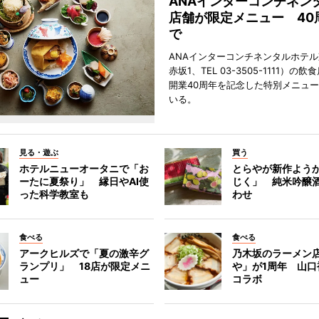
ANAインターコンチネン
店舗が限定メニュー 40
で
ANAインターコンチネンタルホテ
赤坂1、TEL 03-3505-1111）の
開業40周年を記念した特別メニュ
いる。
見る・遊ぶ
買う
ホテルニューオータニで「お
とらやが新作よう
ーたに夏祭り」 縁日やAI使
じく」 純米吟醸
った科学教室も
わせ
食べる
食べる
アークヒルズで「夏の激辛グ
乃木坂のラーメン
ランプリ」 18店が限定メニ
や」が1周年 山口
ュー
コラボ