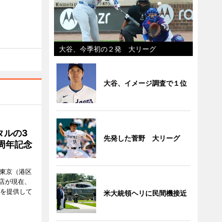
大谷、今季初の２発 大リーグ
大谷、イメージ調査で１位
タルの3
先発した菅野 大リーグ
周年記念
ル東京（港区
飲食店が現在、
ーを提供して
米大統領ヘリに民間機接近