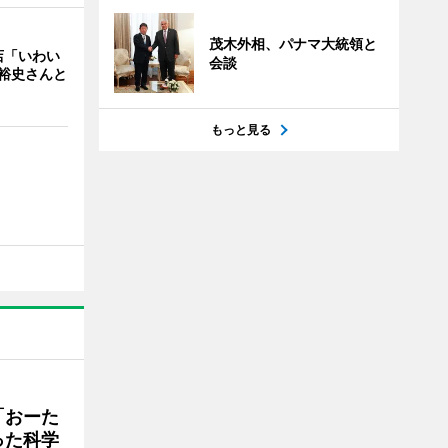
茂木外相、パナマ大統領と
店「いわい
会談
裕史さんと
もっと見る
「おーた
った科学