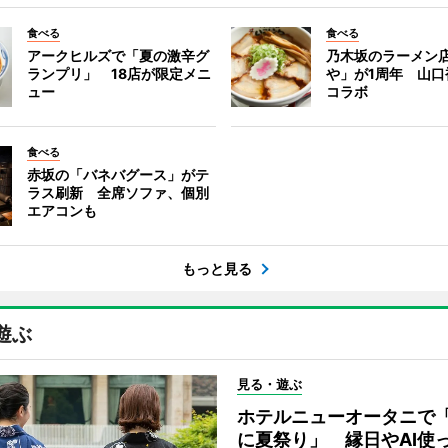
食べる
食べる
アークヒルズで「夏の激辛グ
乃木坂のラーメン
ランプリ」 18店が限定メニ
や」が1周年 山口
ュー
コラボ
食べる
赤坂の「バネバグース」がテ
ラス刷新 全席ソファ、個別
エアコンも
もっと見る
遊ぶ
見る・遊ぶ
ホテルニューオータニで
に夏祭り」 縁日やAI使