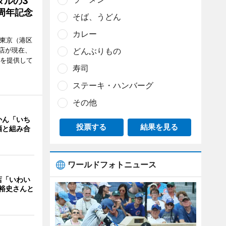
タルの3
周年記念
そば、うどん
カレー
ル東京（港区
どんぶりもの
飲食店が現在、
ーを提供して
寿司
ステーキ・ハンバーグ
その他
かん「いち
投票する
結果を見る
酒と組み合
ワールドフォトニュース
店「いわい
裕史さんと