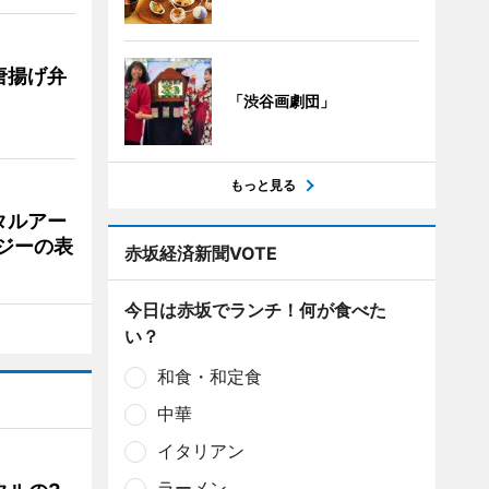
唐揚げ弁
「渋谷画劇団」
もっと見る
タルアー
ジーの表
赤坂経済新聞VOTE
今日は赤坂でランチ！何が食べた
い？
和食・和定食
中華
イタリアン
ラーメン