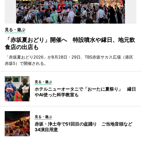
見る・遊ぶ
「赤坂夏おどり」開催へ 特設噴水や縁日、地元飲
食店の出店も
「赤坂夏おどり2026」が8月28日・29日、TBS赤坂サカス広場（港区
赤坂5）で開催される。
見る・遊ぶ
ホテルニューオータニで「おーたに夏祭り」 縁日
やAI使った科学教室も
見る・遊ぶ
赤坂・浄土寺で51回目の盆踊り ご当地音頭など
34演目用意