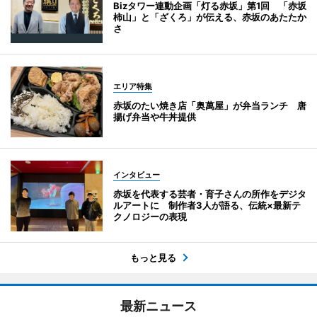
Bizタワー連動企画「灯る赤坂」第1回 「赤坂
柿山」と「ざくろ」が伝える、赤坂のあたたか
さ
エリア特集
赤坂のたい焼き店「奥萬屋」が弁当ランチ 唐
揚げ弁当や牛丼提供
インタビュー
赤坂を代表する芸者・育子さんの所作をデジタ
ルアートに 制作者3人が語る、伝統×最新テ
クノロジーの表現
もっと見る
最新ニュース