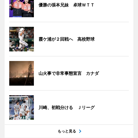
優勝の張本兄妹 卓球ＷＴＴ
霞ケ浦が２回戦へ 高校野球
山火事で非常事態宣言 カナダ
川崎、初戦分ける Ｊリーグ
もっと見る