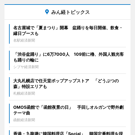
みん経トピックス
名古屋城で「夏まつり」開幕 盆踊りを毎日開催、飲食・
縁日ブースも
名駅経済新聞
「渋谷盆踊り」に6万7000人 109前に櫓、外国人観光客
も踊りの輪に
シブヤ経済新聞
大丸札幌店で任天堂ポップアップストア 「どうぶつの
森」特設エリアも
札幌経済新聞
OMO5函館で「函館夜景の日」 手回しオルガンで野外劇
テーマ曲
函館経済新聞
香港・九龍塘に韓国料理店「Social」 韓国定番料理を現