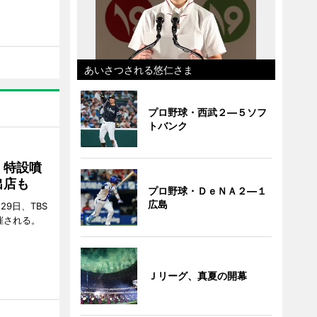
あいさつされる悠仁さま
プロ野球・西武２―５ソフ
トバンク
 特設噴
出店も
プロ野球・ＤｅＮＡ２―１
広島
29日、TBS
催される。
Ｊリーグ、真夏の開幕