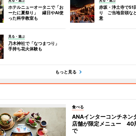
見る・遊ぶ
見る・遊ぶ
ホテルニューオータニで「お
赤坂・浄土寺で51
ーたに夏祭り」 縁日やAI使
り ご当地音頭など
った科学教室も
意
見る・遊ぶ
乃木神社で「なつまつり」
手持ち花火体験も
もっと見る
食べる
ANAインターコンチネン
店舗が限定メニュー 40
で