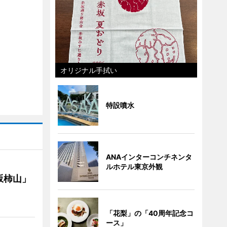
オリジナル手拭い
特設噴水
ANAインターコンチネンタ
ルホテル東京外観
坂柿山」
「花梨」の「40周年記念コ
ース」