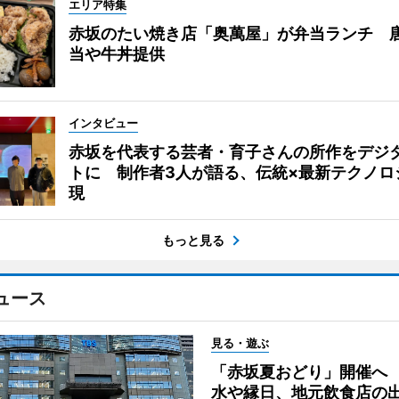
エリア特集
赤坂のたい焼き店「奥萬屋」が弁当ランチ 
当や牛丼提供
インタビュー
赤坂を代表する芸者・育子さんの所作をデジ
トに 制作者3人が語る、伝統×最新テクノロ
現
もっと見る
ュース
見る・遊ぶ
「赤坂夏おどり」開催へ
水や縁日、地元飲食店の