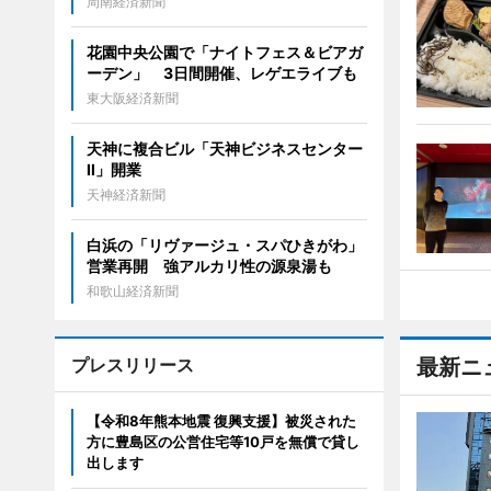
周南経済新聞
花園中央公園で「ナイトフェス＆ビアガ
ーデン」 3日間開催、レゲエライブも
東大阪経済新聞
天神に複合ビル「天神ビジネスセンター
II」開業
天神経済新聞
白浜の「リヴァージュ・スパひきがわ」
営業再開 強アルカリ性の源泉湯も
和歌山経済新聞
プレスリリース
最新ニ
【令和8年熊本地震 復興支援】被災された
方に豊島区の公営住宅等10戸を無償で貸し
出します