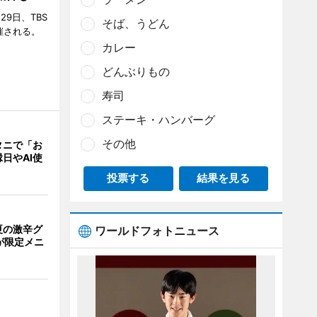
29日、TBS
そば、うどん
催される。
カレー
どんぶりもの
寿司
ステーキ・ハンバーグ
その他
タニで「お
日やAI使
投票する
結果を見る
夏の激辛グ
ワールドフォトニュース
が限定メニ