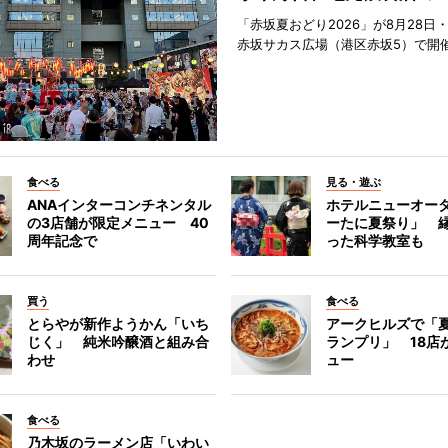
「赤坂夏おどり2026」が8月28日・
赤坂サカス広場（港区赤坂5）で開
食べる
見る・遊ぶ
ANAインターコンチネンタル
ホテルニューオー
の3店舗が限定メニュー 40
ーたに夏祭り」 縁
周年記念で
った科学教室も
買う
食べる
とらやが新作ようかん「いち
アークヒルズで「
じく」 純米吟醸酒と組み合
ランプリ」 18店
わせ
ュー
食べる
乃木坂のラーメン店「いわい