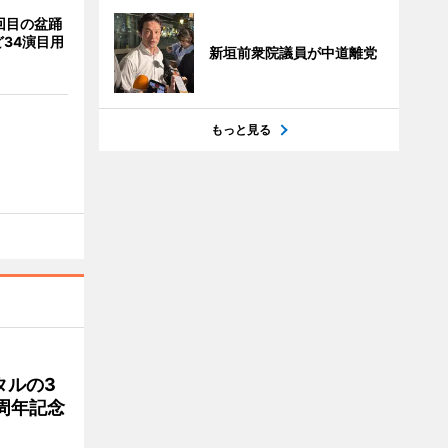
回目の盆踊
34演目用
新垣前衆院議員が中道離党
もっと見る
タルの3
周年記念