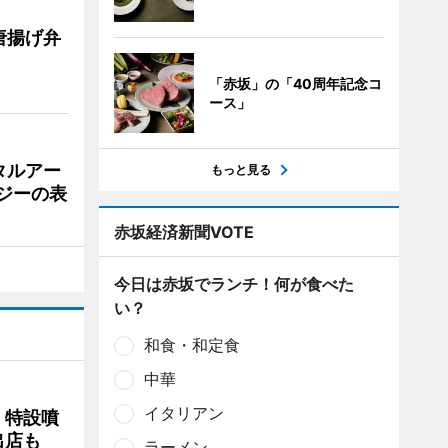
唐揚げ弁
「赤坂」の「40周年記念コ
ース」
タルアー
もっと見る
ジーの表
赤坂経済新聞VOTE
今日は赤坂でランチ！何が食べた
い？
和食・和定食
中華
イタリアン
 特設噴
出店も
ラーメン