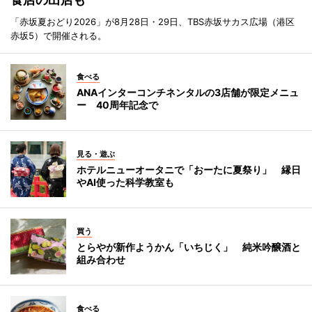
「赤坂夏おどり2026」が8月28日・29日、TBS赤坂サカス広場（港区
赤坂5）で開催される。
食べる
ANAインターコンチネンタルの3店舗が限定メニュ
ー 40周年記念で
見る・遊ぶ
ホテルニューオータニで「おーたに夏祭り」 縁日
やAI使った科学教室も
買う
とらやが新作ようかん「いちじく」 純米吟醸酒と
組み合わせ
食べる