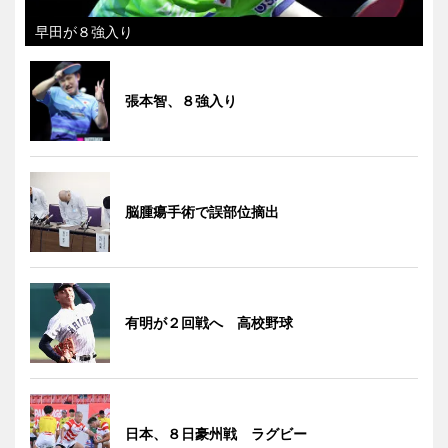
早田が８強入り
張本智、８強入り
脳腫瘍手術で誤部位摘出
有明が２回戦へ 高校野球
日本、８日豪州戦 ラグビー