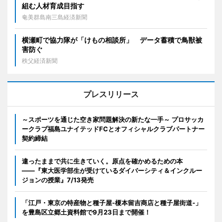
組む人材育成目指す
奄美群島南三島経済新聞
横瀬町で協力隊が「けもの相談所」 データ蓄積で鳥獣被
害防ぐ
秩父経済新聞
プレスリリース
～スポーツを通じた空き家問題解決の新たな一手～ プロサッカ
ークラブ福島ユナイテッドFCとオフィシャルクラブパートナー
契約締結
違ったままで共に生きていく。原点を確かめるための本
――『東大医学部生が受けているダイバーシティ＆インクルー
ジョンの授業』7/13発売
「江戸・東京の特産物と種子屋-榎本留吉商店と種子屋街道-」
を豊島区立郷土資料館で9月23日まで開催！