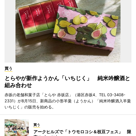
買う
とらやが新作ようかん「いちじく」 純米吟醸酒と
組み合わせ
赤坂の老舗和菓子店「とらや 赤坂店」（港区赤坂4、TEL 03-3408-
2331）が8月15日、新商品の小形羊羹（ようかん）「純米吟醸酒入羊羹
いちじく」の販売を始める。
買う
アークヒルズで「トウモロコシ＆枝豆フェス」 限