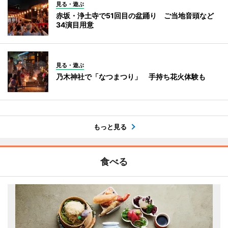
見る・遊ぶ
赤坂・浄土寺で51回目の盆踊り ご当地音頭など
34演目用意
見る・遊ぶ
乃木神社で「なつまつり」 手持ち花火体験も
もっと見る
食べる