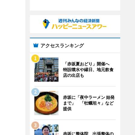
アクセスランキング
「赤坂夏おどり」開催へ
特設噴水や縁日、地元飲食
店の出店も
赤坂に「夜中ラーメン 始発
まで」 「牡蠣坦々」など
提供
赤坂に整体院 出張整体の