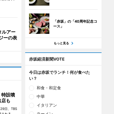
「赤坂」の「40周年記念コ
ース」
タルアー
ジーの表
もっと見る
赤坂経済新聞VOTE
今日は赤坂でランチ！何が食べた
い？
和食・和定食
 特設噴
中華
出店も
イタリアン
29日、TBS
ラーメン
催される。