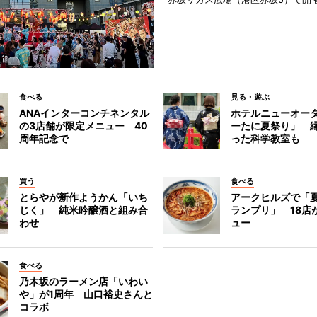
食べる
見る・遊ぶ
ANAインターコンチネンタル
ホテルニューオー
の3店舗が限定メニュー 40
ーたに夏祭り」 縁
周年記念で
った科学教室も
買う
食べる
とらやが新作ようかん「いち
アークヒルズで「
じく」 純米吟醸酒と組み合
ランプリ」 18店
わせ
ュー
食べる
乃木坂のラーメン店「いわい
や」が1周年 山口裕史さんと
コラボ