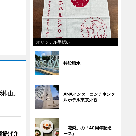
オリジナル手拭い
特設噴水
坂柿山」
ANAインターコンチネンタ
ルホテル東京外観
「花梨」の「40周年記念コ
唐揚げ弁
ース」