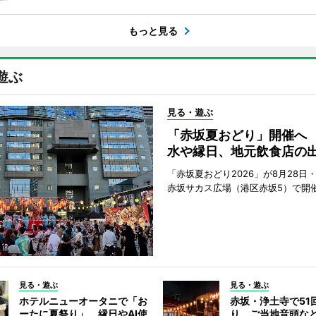
もっと見る
遊ぶ
見る・遊ぶ
「赤坂夏おどり」開催へ
水や縁日、地元飲食店の
「赤坂夏おどり2026」が8月28日・
赤坂サカス広場（港区赤坂5）で開
見る・遊ぶ
見る・遊ぶ
ホテルニューオータニで「お
赤坂・浄土寺で51
ーたに夏祭り」 縁日やAI使
り ご当地音頭など