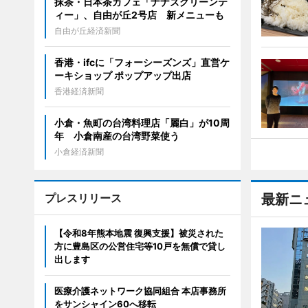
抹茶・日本茶カフェ「ナナズグリーンテ
ィー」、自由が丘2号店 新メニューも
自由が丘経済新聞
香港・ifcに「フォーシーズンズ」直営ケ
ーキショップ ポップアップ出店
香港経済新聞
小倉・魚町の台湾料理店「麗白」が10周
年 小倉南産の台湾野菜使う
小倉経済新聞
プレスリリース
最新ニ
【令和8年熊本地震 復興支援】被災された
方に豊島区の公営住宅等10戸を無償で貸し
出します
医療介護ネットワーク協同組合 本店事務所
をサンシャイン60へ移転