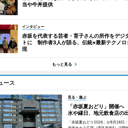
当や牛丼提供
インタビュー
赤坂を代表する芸者・育子さんの所作をデジ
トに 制作者3人が語る、伝統×最新テクノロ
現
もっと見る
ュース
見る・遊ぶ
「赤坂夏おどり」開催へ
水や縁日、地元飲食店の
「赤坂夏おどり2026」が8月28日・
赤坂サカス広場（港区赤坂5）で開