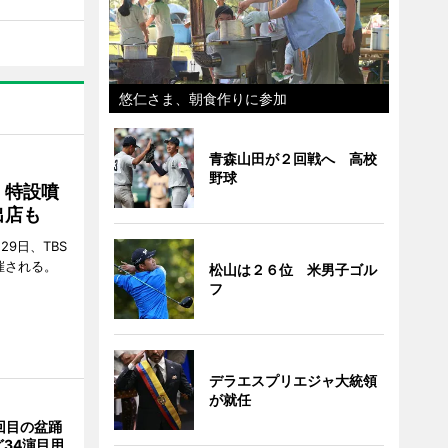
悠仁さま、朝食作りに参加
青森山田が２回戦へ 高校
野球
 特設噴
出店も
29日、TBS
催される。
松山は２６位 米男子ゴル
フ
デラエスプリエジャ大統領
が就任
回目の盆踊
34演目用