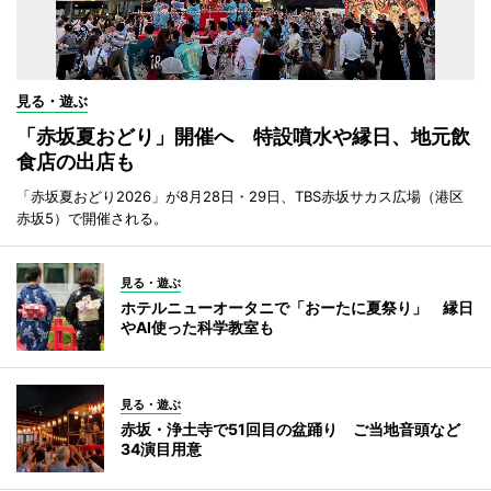
見る・遊ぶ
「赤坂夏おどり」開催へ 特設噴水や縁日、地元飲
食店の出店も
「赤坂夏おどり2026」が8月28日・29日、TBS赤坂サカス広場（港区
赤坂5）で開催される。
見る・遊ぶ
ホテルニューオータニで「おーたに夏祭り」 縁日
やAI使った科学教室も
見る・遊ぶ
赤坂・浄土寺で51回目の盆踊り ご当地音頭など
34演目用意