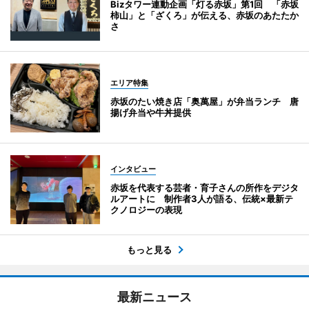
Bizタワー連動企画「灯る赤坂」第1回 「赤坂
柿山」と「ざくろ」が伝える、赤坂のあたたか
さ
エリア特集
赤坂のたい焼き店「奥萬屋」が弁当ランチ 唐
揚げ弁当や牛丼提供
インタビュー
赤坂を代表する芸者・育子さんの所作をデジタ
ルアートに 制作者3人が語る、伝統×最新テ
クノロジーの表現
もっと見る
最新ニュース