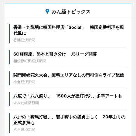
みん経トピックス
香港・九龍塘に韓国料理店「Social」 韓国定番料理を現
代風に
香港経済新聞
SC相模原、熊本と引き分け J3リーグ開幕
相模原町田経済新聞
関門海峡花火大会、無料エリアなしの門司側をライブ配信
小倉経済新聞
八広で「八八祭り」 1500人が提灯行列、多幸アートも
すみだ経済新聞
八戸の「騎馬打毬」、若手騎手の姿勇ましく 20年ぶりの
正式参拝も
八戸経済新聞