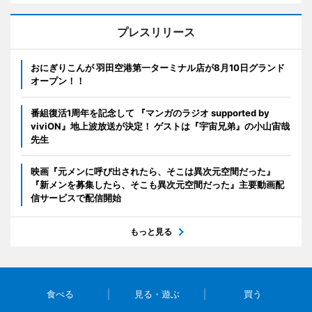
プレスリリース
おにぎりこんが 羽田空港第一ターミナル店が8月10日グランド
オープン！！
番組復活1周年を記念して 『マンガのラジオ supported by
viviON』地上波放送が決定！ ゲストは『宇宙兄弟』の小山宙哉
先生
映画『元メンに呼び出されたら、そこは異次元空間だった』
『新メンを募集したら、そこも異次元空間だった』主要動画配
信サービスで配信開始
もっと見る
食べる
見る・遊ぶ
買う