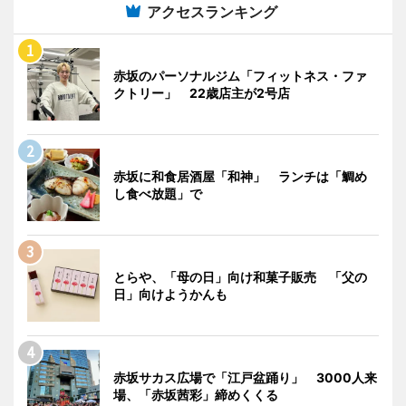
アクセスランキング
赤坂のパーソナルジム「フィットネス・ファ
クトリー」 22歳店主が2号店
赤坂に和食居酒屋「和神」 ランチは「鯛め
し食べ放題」で
とらや、「母の日」向け和菓子販売 「父の
日」向けようかんも
赤坂サカス広場で「江戸盆踊り」 3000人来
場、「赤坂茜彩」締めくくる