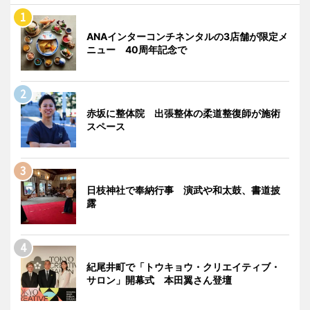
ANAインターコンチネンタルの3店舗が限定メ
ニュー 40周年記念で
赤坂に整体院 出張整体の柔道整復師が施術
スペース
日枝神社で奉納行事 演武や和太鼓、書道披
露
紀尾井町で「トウキョウ・クリエイティブ・
サロン」開幕式 本田翼さん登壇