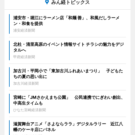
みん経トピックス
浦安市・堀江にラーメン店「和麺 善」、和風だしラーメ
ン・和食を提供
浦安経済新聞
北杜・清里高原のイベント情報サイト チラシの魅力をデジ
タルへ
甲府経済新聞
加古川・平岡小で「東加古川ふれあいまつり」 子どもた
ちの夏の思い出に
加古川経済新聞
宮崎に「JMさかえまち公園」 公民連携でにぎわい創出、
中高生タイムも
ひなた宮崎経済新聞
滋賀舞台アニメ「さよならララ」デジタルラリー 近江八
幡のケーキ店にパネル