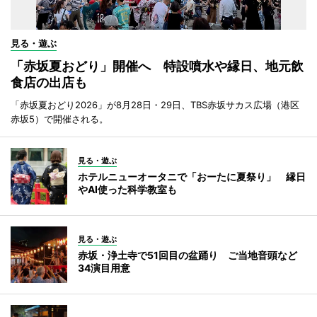
見る・遊ぶ
「赤坂夏おどり」開催へ 特設噴水や縁日、地元飲
食店の出店も
「赤坂夏おどり2026」が8月28日・29日、TBS赤坂サカス広場（港区
赤坂5）で開催される。
見る・遊ぶ
ホテルニューオータニで「おーたに夏祭り」 縁日
やAI使った科学教室も
見る・遊ぶ
赤坂・浄土寺で51回目の盆踊り ご当地音頭など
34演目用意