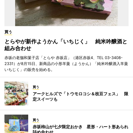
買う
とらやが新作ようかん「いちじく」 純米吟醸酒と
組み合わせ
赤坂の老舗和菓子店「とらや 赤坂店」（港区赤坂4、TEL 03-3408-
2331）が8月15日、新商品の小形羊羹（ようかん）「純米吟醸酒入羊羹
いちじく」の販売を始める。
買う
アークヒルズで「トウモロコシ＆枝豆フェス」 限
定スイーツも
買う
赤坂柿山が七夕限定おかき 星形・ハート形あられ
詰め合わせ