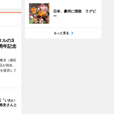
日本、豪州に惜敗 ラグビ
ー
もっと見る
タルの3
周年記念
ル東京（港区
飲食店が現在、
ーを提供して
店「いわい
裕史さんと