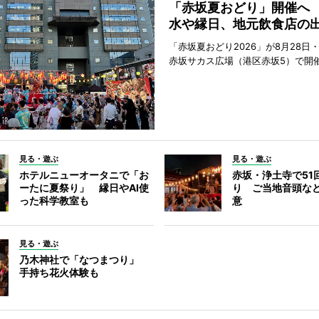
「赤坂夏おどり」開催へ
水や縁日、地元飲食店の
「赤坂夏おどり2026」が8月28日・
赤坂サカス広場（港区赤坂5）で開
見る・遊ぶ
見る・遊ぶ
ホテルニューオータニで「お
赤坂・浄土寺で51
ーたに夏祭り」 縁日やAI使
り ご当地音頭など
った科学教室も
意
見る・遊ぶ
乃木神社で「なつまつり」
手持ち花火体験も