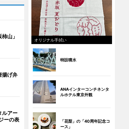
坂柿山」
オリジナル手拭い
特設噴水
唐揚げ弁
ANAインターコンチネンタ
ルホテル東京外観
タルアー
ジーの表
「花梨」の「40周年記念コ
ース」