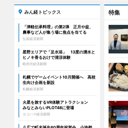
みん経トピックス
特集
「津軽伝承料理」の第2弾 正月や盆、
農事など人が集う場に焦点を当てる
弘前経済新聞
星野エリアで「足水浴」 13度の湧水と
ヒノキ香るおけで清涼体験
軽井沢経済新聞
札幌でゲームイベント10月開催へ 高校
生向け企画を新設
札幌経済新聞
火星を旅するVR体験アトラクション
みなとみらいPLOT48に登場
ヨコハマ経済新聞
八広で町名誕生60周年祝賀会 小池都