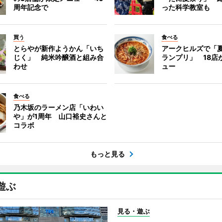
周年記念で
った科学教室も
買う
食べる
とらやが新作ようかん「いち
アークヒルズで「
じく」 純米吟醸酒と組み合
ランプリ」 18店
わせ
ュー
食べる
乃木坂のラーメン店「いわい
や」が1周年 山口裕史さんと
コラボ
もっと見る
遊ぶ
見る・遊ぶ