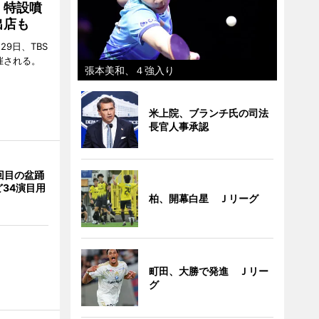
 特設噴
出店も
29日、TBS
催される。
張本美和、４強入り
米上院、ブランチ氏の司法
長官人事承認
回目の盆踊
34演目用
柏、開幕白星 Ｊリーグ
町田、大勝で発進 Ｊリー
グ