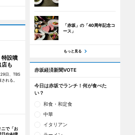
「赤坂」の「40周年記念コ
ース」
もっと見る
 特設噴
出店も
赤坂経済新聞VOTE
29日、TBS
催される。
今日は赤坂でランチ！何が食べた
い？
和食・和定食
中華
イタリアン
タニで「お
日やAI使
ラーメン