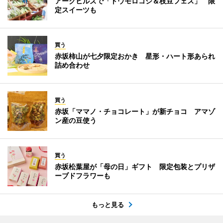
アークヒルズで「トウモロコシ＆枝豆フェス」 限
定スイーツも
買う
赤坂柿山が七夕限定おかき 星形・ハート形あられ
詰め合わせ
買う
赤坂「ママノ・チョコレート」が新チョコ アマゾ
ン産の豆使う
買う
赤坂松葉屋が「母の日」ギフト 限定包装とプリザ
ーブドフラワーも
もっと見る