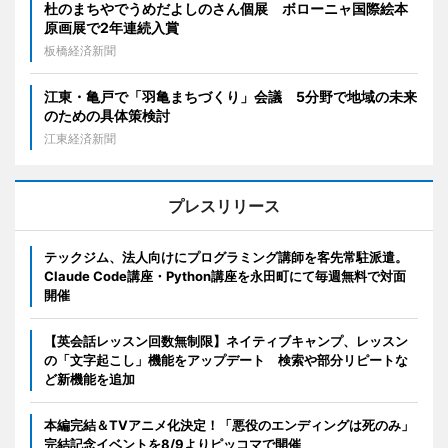
杜のまちやでうめだよしのさん個展 ボローニャ国際絵本
原画展で2年連続入賞
板橋経済新聞
江東・亀戸で「羽亀まちづくり」会議 5分野で地域の未来
のための具体策検討
江東経済新聞
プレスリリース
テックジム、法人向けにプログラミング講師を客先常駐派遣。
Claude Code講座・Python講座を永田町にて毎週無料で対面
開催
【英会話レッスン回数無制限】ネイティブキャンプ、レッスン
の「文字起こし」機能をアップデート 検索や部分リピートな
ど新機能を追加
本編完結＆TVアニメ化決定！「悪役のエンディングは死のみ」
完結記念イベントを8/9よりピッコマで開催