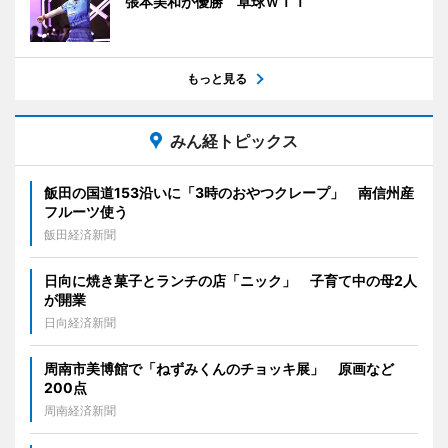
張本美和が優勝 卓球ＷＴＴ
もっと見る
みん経トピックス
飯田の国道153沿いに「3時のおやつクレープ」 南信州産
フルーツ使う
飯田経済新聞
日向に焼き菓子とランチの店「ニック」 子育て中の母2人
が開業
日向経済新聞
周南市美博館で「ねずみくんのチョッキ展」 原画など
200点
周南経済新聞