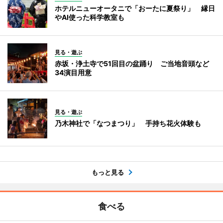
ホテルニューオータニで「おーたに夏祭り」 縁日
やAI使った科学教室も
見る・遊ぶ
赤坂・浄土寺で51回目の盆踊り ご当地音頭など
34演目用意
見る・遊ぶ
乃木神社で「なつまつり」 手持ち花火体験も
もっと見る
食べる