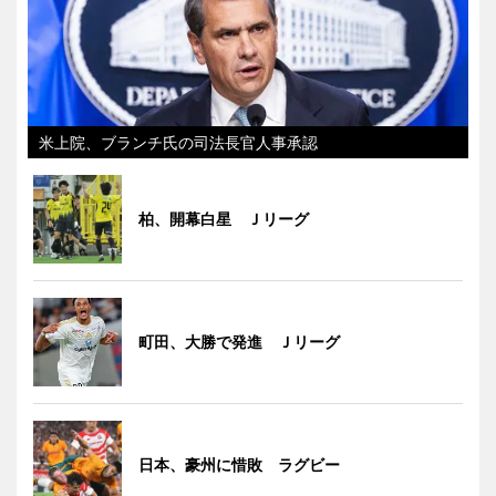
米上院、ブランチ氏の司法長官人事承認
柏、開幕白星 Ｊリーグ
町田、大勝で発進 Ｊリーグ
日本、豪州に惜敗 ラグビー