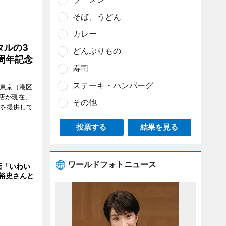
そば、うどん
カレー
タルの3
どんぶりもの
周年記念
寿司
ステーキ・ハンバーグ
ル東京（港区
飲食店が現在、
その他
ーを提供して
投票する
結果を見る
ワールドフォトニュース
店「いわい
裕史さんと