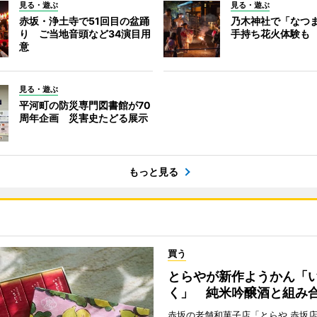
見る・遊ぶ
見る・遊ぶ
赤坂・浄土寺で51回目の盆踊
乃木神社で「なつ
り ご当地音頭など34演目用
手持ち花火体験も
意
見る・遊ぶ
平河町の防災専門図書館が70
周年企画 災害史たどる展示
もっと見る
買う
とらやが新作ようかん「
く」 純米吟醸酒と組み
赤坂の老舗和菓子店「とらや 赤坂