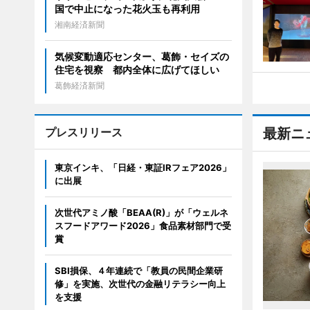
国で中止になった花火玉も再利用
湘南経済新聞
気候変動適応センター、葛飾・セイズの
住宅を視察 都内全体に広げてほしい
葛飾経済新聞
プレスリリース
最新ニ
東京インキ、「日経・東証IRフェア2026」
に出展
次世代アミノ酸「BEAA(R)」が「ウェルネ
スフードアワード2026」食品素材部門で受
賞
SBI損保、４年連続で「教員の民間企業研
修」を実施、次世代の金融リテラシー向上
を支援