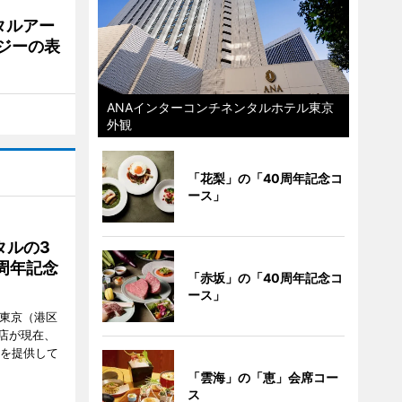
タルアー
ジーの表
ANAインターコンチネンタルホテル東京
外観
「花梨」の「40周年記念コ
ース」
タルの3
周年記念
「赤坂」の「40周年記念コ
ース」
ル東京（港区
飲食店が現在、
ーを提供して
「雲海」の「恵」会席コー
ス