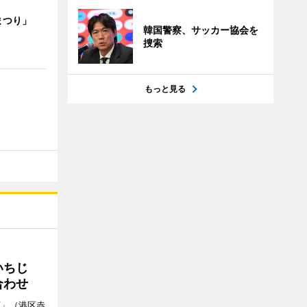
まつり」
韓国警察、サッカー協会を
捜索
もっと見る
いちじ
合わせ
店」（港区赤