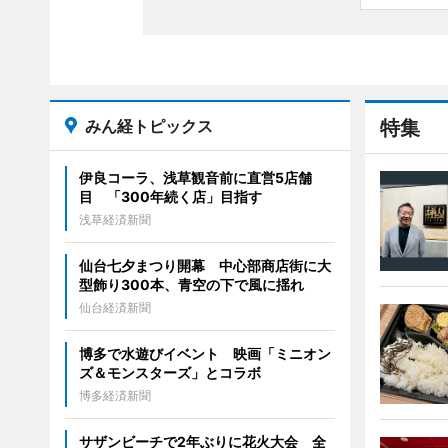
みん経トピックス
特集
伊良コーラ、浅草観音前に直営5店舗
目 「300年続く店」目指す
浅草経済新聞
仙台七夕まつり開幕 中心部商店街に大
型飾り300本、青空の下で風に揺れ
仙台経済新聞
博多で水遊びイベント 映画「ミニオン
ズ＆モンスターズ」とコラボ
博多経済新聞
サザンビーチで2年ぶりに花火大会 全