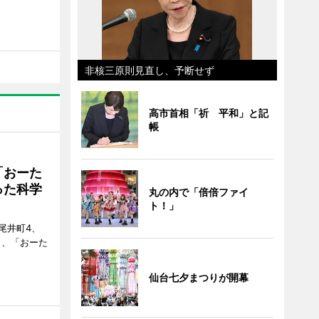
非核三原則見直し、予断せず
高市首相「祈 平和」と記
帳
「おーた
った科学
丸の内で「倍倍ファイ
ト！」
尾井町4、
・9日、「おーた
仙台七夕まつりが開幕