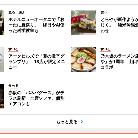
見る・遊ぶ
買う
ホテルニューオータニで「お
とらやが新作よう
ーたに夏祭り」 縁日やAI使
じく」 純米吟醸
った科学教室も
わせ
食べる
食べる
アークヒルズで「夏の激辛グ
乃木坂のラーメン
ランプリ」 18店が限定メニ
や」が1周年 山口
ュー
コラボ
食べる
赤坂の「バネバグース」がテ
ラス刷新 全席ソファ、個別
エアコンも
もっと見る