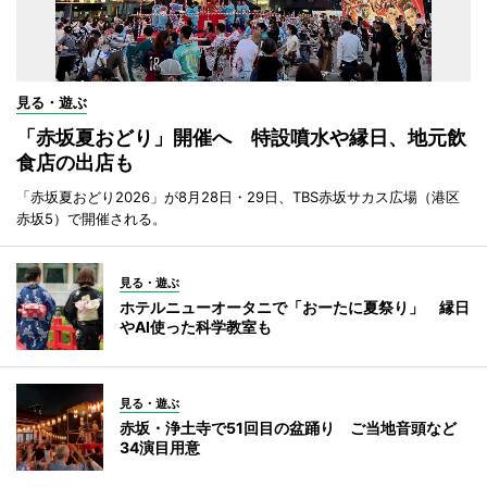
見る・遊ぶ
「赤坂夏おどり」開催へ 特設噴水や縁日、地元飲
食店の出店も
「赤坂夏おどり2026」が8月28日・29日、TBS赤坂サカス広場（港区
赤坂5）で開催される。
見る・遊ぶ
ホテルニューオータニで「おーたに夏祭り」 縁日
やAI使った科学教室も
見る・遊ぶ
赤坂・浄土寺で51回目の盆踊り ご当地音頭など
34演目用意