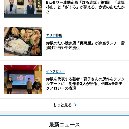
Bizタワー連動企画「灯る赤坂」第1回 「赤坂
柿山」と「ざくろ」が伝える、赤坂のあたたか
さ
エリア特集
赤坂のたい焼き店「奥萬屋」が弁当ランチ 唐
揚げ弁当や牛丼提供
インタビュー
赤坂を代表する芸者・育子さんの所作をデジタ
ルアートに 制作者3人が語る、伝統×最新テ
クノロジーの表現
もっと見る
最新ニュース