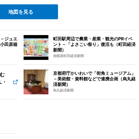
地図を見る
－ジュエ
町田駅周辺で農業・産業・観光のPRイベ
小田原箱
ント－「よさこい祭り」復活も（町田経済
新聞）
相模原町田経済新聞
京都府庁かいわいで「街角ミュージアム」
む
－美術館・資料館などで連携企画（烏丸経
L・
済新聞）
烏丸経済新聞