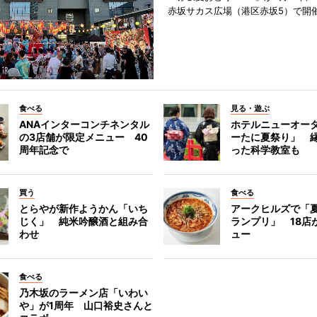
赤坂サカス広場（港区赤坂5）で開
食べる
見る・遊ぶ
ANAインターコンチネンタル
ホテルニューオー
の3店舗が限定メニュー 40
ーたに夏祭り」 縁
周年記念で
った科学教室も
買う
食べる
とらやが新作ようかん「いち
アークヒルズで「
じく」 純米吟醸酒と組み合
ランプリ」 18店
わせ
ュー
食べる
乃木坂のラーメン店「いわい
や」が1周年 山口裕史さんと