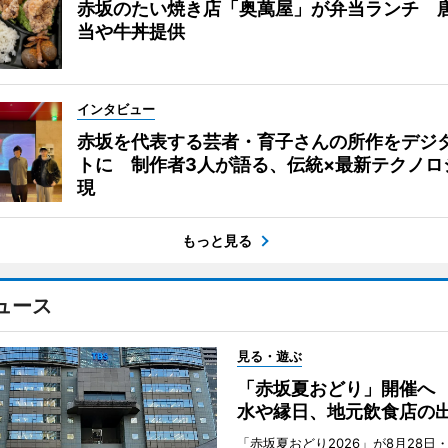
赤坂のたい焼き店「奥萬屋」が弁当ランチ 
当や牛丼提供
インタビュー
赤坂を代表する芸者・育子さんの所作をデジ
トに 制作者3人が語る、伝統×最新テクノロ
現
もっと見る
ュース
見る・遊ぶ
「赤坂夏おどり」開催へ
水や縁日、地元飲食店の
「赤坂夏おどり2026」が8月28日・