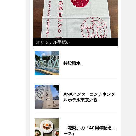
オリジナル手拭い
特設噴水
ANAインターコンチネンタ
ルホテル東京外観
「花梨」の「40周年記念コ
ース」