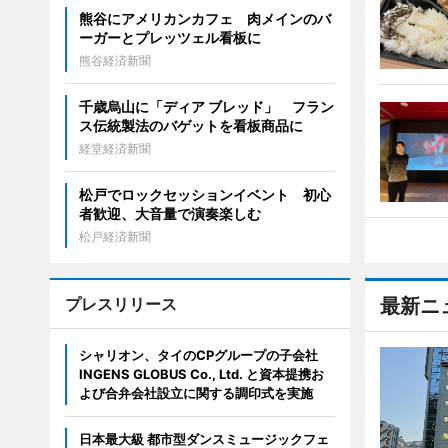
熊谷にアメリカンカフェ 肉メインのバ
ーガーとプレッツェル看板に
熊谷経済新聞
千歳烏山に「ディア ブレッド」 フラン
ス伝統製法のバゲットを看板商品に
経堂経済新聞
松戸でロックセッションイベント 初心
者歓迎、大音量で演奏楽しむ
松戸経済新聞
プレスリリース
最新ニ
シャリオン、タイのCPグループの子会社
INGENS GLOBUS Co., Ltd. と資本提携お
よび合弁会社設立に関する調印式を実施
日本最大級 都市型ダンスミュージックフェ