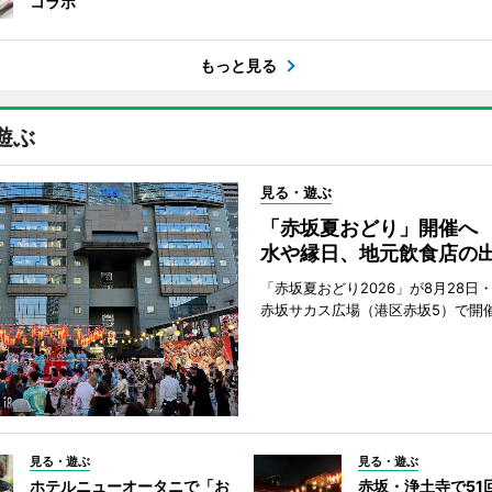
コラボ
もっと見る
遊ぶ
見る・遊ぶ
「赤坂夏おどり」開催へ
水や縁日、地元飲食店の
「赤坂夏おどり2026」が8月28日・
赤坂サカス広場（港区赤坂5）で開
見る・遊ぶ
見る・遊ぶ
ホテルニューオータニで「お
赤坂・浄土寺で51