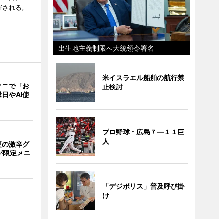
催される。
出生地主義制限へ大統領令署名
米イスラエル船舶の航行禁
タニで「お
止検討
日やAI使
プロ野球・広島７―１１巨
人
夏の激辛グ
が限定メニ
「デジポリス」普及呼び掛
け