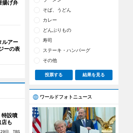
唐揚げ弁
そば、うどん
カレー
どんぶりもの
寿司
タルアー
ジーの表
ステーキ・ハンバーグ
その他
投票する
結果を見る
ワールドフォトニュース
 特設噴
出店も
29日、TBS