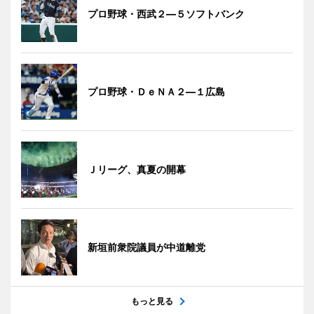
プロ野球・西武２―５ソフトバンク
プロ野球・ＤｅＮＡ２―１広島
Ｊリーグ、真夏の開幕
新垣前衆院議員が中道離党
もっと見る