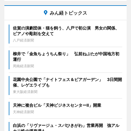
みん経トピックス
佐賀の演劇団体・猫を飼う、八戸で初公演 男女の関係、
ピアノや彫刻を交えて
八戸経済新聞
柳井で「金魚ちょうちん祭り」 弘前ねぷたが中国地方初
運行
周南経済新聞
花園中央公園で「ナイトフェス＆ビアガーデン」 3日間開
催、レゲエライブも
東大阪経済新聞
天神に複合ビル「天神ビジネスセンターII」開業
天神経済新聞
白浜の「リヴァージュ・スパひきがわ」営業再開 強アル
カリ性の源泉湯も