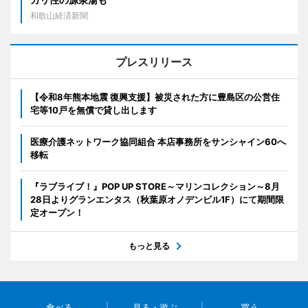
和歌山経済新聞
プレスリリース
【令和8年熊本地震 復興支援】被災された方に豊島区の公営住
宅等10戸を無償で貸し出します
医療介護ネットワーク協同組合 本店事務所をサンシャイン60へ
移転
『ラブライブ！』POP UP STORE～マリンコレクション～8月
28日よりグランエンタス（秋葉原オノデンビル1F）にて期間限
定オープン！
もっと見る
食べる
見る・遊ぶ
買う