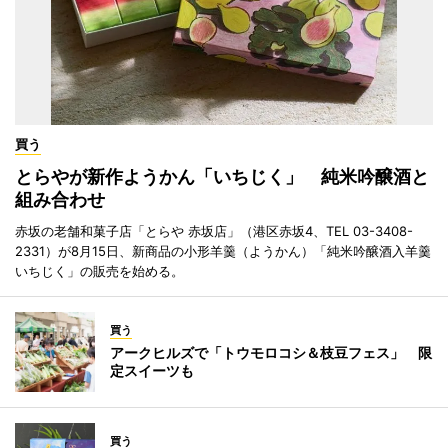
買う
とらやが新作ようかん「いちじく」 純米吟醸酒と
組み合わせ
赤坂の老舗和菓子店「とらや 赤坂店」（港区赤坂4、TEL 03-3408-
2331）が8月15日、新商品の小形羊羹（ようかん）「純米吟醸酒入羊羹
いちじく」の販売を始める。
買う
アークヒルズで「トウモロコシ＆枝豆フェス」 限
定スイーツも
買う