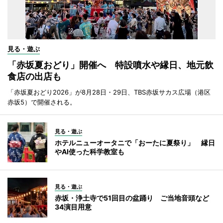
見る・遊ぶ
「赤坂夏おどり」開催へ 特設噴水や縁日、地元飲
食店の出店も
「赤坂夏おどり2026」が8月28日・29日、TBS赤坂サカス広場（港区
赤坂5）で開催される。
見る・遊ぶ
ホテルニューオータニで「おーたに夏祭り」 縁日
やAI使った科学教室も
見る・遊ぶ
赤坂・浄土寺で51回目の盆踊り ご当地音頭など
34演目用意