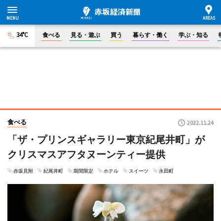
34°C
食べる
見る・遊ぶ
買う
暮らす・働く
学ぶ・知る
食べる
2022.11.24
「ザ・プリンスギャラリー東京紀尾井町」が
クリスマスアフタヌーンティー提供
赤坂見附
紀尾井町
期間限定
ホテル
スイーツ
永田町