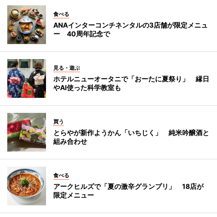
食べる
ANAインターコンチネンタルの3店舗が限定メニュ
ー 40周年記念で
見る・遊ぶ
ホテルニューオータニで「おーたに夏祭り」 縁日
やAI使った科学教室も
買う
とらやが新作ようかん「いちじく」 純米吟醸酒と
組み合わせ
食べる
アークヒルズで「夏の激辛グランプリ」 18店が
限定メニュー