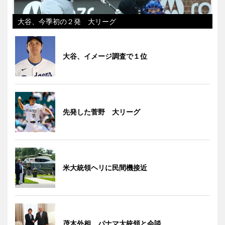
大谷、今季初の２発 大リーグ
大谷、イメージ調査で１位
先発した菅野 大リーグ
米大統領ヘリに民間機接近
茂木外相、パナマ大統領と会談