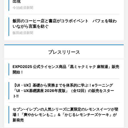
出現
今治経済新聞
飯田のコーヒー店と書店がコラボイベント パフェを味わ
いながら言葉を紡ぐ
飯田経済新聞
プレスリリース
EXPO2025 公式ライセンス商品「黒ミャクミャク 麻辣湯」販売
開始！
【UI・UX】基礎から実務までを体系的に学ぶ！eラーニング
「UI・UX基礎講座 2026年度版」（全12回）の販売をスター
ト!!
セブン‐イレブンの人気シリーズに夏限定のレモンスイーツが登
場！「爽やかレモンもこ」＆「かじるレモンチーズケーキ」が
新発売