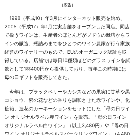
［広告］
1998（平成10）年3月にインターネット販売を始め、
2005（平成17）年1月に実店舗をオープンした同店。同店
で扱うワインは、生産者のほとんどがブドウの栽培からワ
インの醸造、瓶詰めまでをひとつのワイン農家が行う家族
経営のワイナリーのもので、EUのオーガニック認証を取
得している。店舗では毎日10種類ほどのグラスワインを試
飲として1杯400円から提供しており、毎年この時期には
母の日ギフトを販売してきた。
今年は、ブラックベリーやカシスなどの果実に甘草や黒
コショウ、紫の花などの香りを調和させた赤ワインや、化
粧箱、造花のカーネーションをセットにした「母の日ワイ
ン オリジナルラベル赤ワイン」を販売。「母の日ワイン
オリジナルラベル白ワイン」（以上3,480円）や「母の日
ワイン オリジナルラベルスパークリングワイン」（4,480