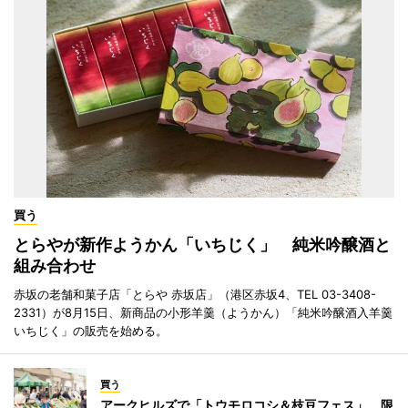
買う
とらやが新作ようかん「いちじく」 純米吟醸酒と
組み合わせ
赤坂の老舗和菓子店「とらや 赤坂店」（港区赤坂4、TEL 03-3408-
2331）が8月15日、新商品の小形羊羹（ようかん）「純米吟醸酒入羊羹
いちじく」の販売を始める。
買う
アークヒルズで「トウモロコシ＆枝豆フェス」 限