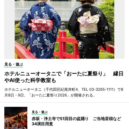
見る・遊ぶ
ホテルニューオータニで「おーたに夏祭り」 縁日
やAI使った科学教室も
ホテルニューオータニ（千代田区紀尾井町4、TEL 03-3265-1111）で8
月8日・9日、「おーたに夏祭り2026」が開催される。
見る・遊ぶ
赤坂・浄土寺で51回目の盆踊り ご当地音頭など
34演目用意