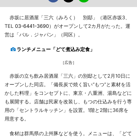
赤坂に居酒屋「三六（みろく） 別邸」（港区赤坂3、
TEL
03-6441-3690
）がオープンして2カ月がたった。運
営は「バル．ジャパン」（同区）。
ランチメニュー「どて煮込み定食」
［広告］
赤坂の立ち飲み居酒屋「三六」の別邸として2月10日に
オープンした同店。「備長炭で焼く旨い“もつ”と素材を活
かした料理」をコンセプトに、東京・八重洲、湯島などに
も展開する。店舗は民家を改装し、もつの仕込みを行う専
用の「セントラルキッチン」を設置。1階と2階に36席を
用意する。
食材は群馬県の上州豚などを使う。メニューは、「どて