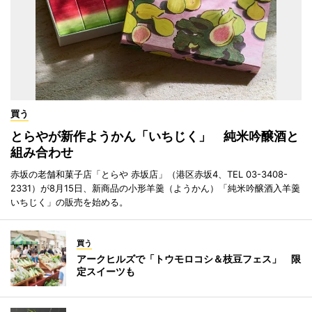
買う
とらやが新作ようかん「いちじく」 純米吟醸酒と
組み合わせ
赤坂の老舗和菓子店「とらや 赤坂店」（港区赤坂4、TEL 03-3408-
2331）が8月15日、新商品の小形羊羹（ようかん）「純米吟醸酒入羊羹
いちじく」の販売を始める。
買う
アークヒルズで「トウモロコシ＆枝豆フェス」 限
定スイーツも