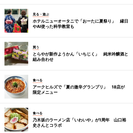
見る・遊ぶ
ホテルニューオータニで「おーたに夏祭り」 縁日
やAI使った科学教室も
買う
とらやが新作ようかん「いちじく」 純米吟醸酒と
組み合わせ
食べる
アークヒルズで「夏の激辛グランプリ」 18店が
限定メニュー
食べる
乃木坂のラーメン店「いわいや」が1周年 山口裕
史さんとコラボ