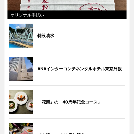
オリジナル手拭い
特設噴水
ANAインターコンチネンタルホテル東京外観
「花梨」の「40周年記念コース」