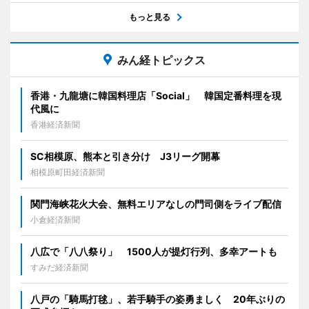
もっと見る
みん経トピックス
香港・九龍塘に韓国料理店「Social」 韓国定番料理を現
代風に
香港経済新聞
SC相模原、熊本と引き分け J3リーグ開幕
相模原町田経済新聞
関門海峡花火大会、無料エリアなしの門司側をライブ配信
小倉経済新聞
八広で「八八祭り」 1500人が提灯行列、多幸アートも
すみだ経済新聞
八戸の「騎馬打毬」、若手騎手の姿勇ましく 20年ぶりの