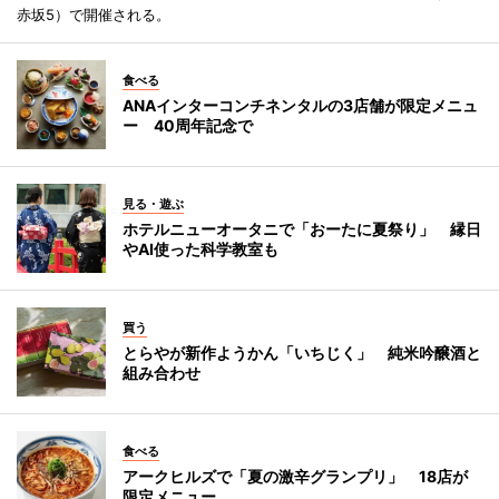
赤坂5）で開催される。
食べる
ANAインターコンチネンタルの3店舗が限定メニュ
ー 40周年記念で
見る・遊ぶ
ホテルニューオータニで「おーたに夏祭り」 縁日
やAI使った科学教室も
買う
とらやが新作ようかん「いちじく」 純米吟醸酒と
組み合わせ
食べる
アークヒルズで「夏の激辛グランプリ」 18店が
限定メニュー