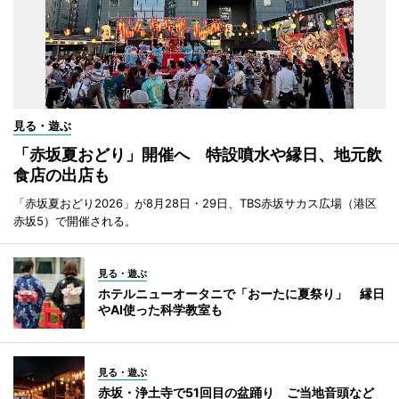
見る・遊ぶ
「赤坂夏おどり」開催へ 特設噴水や縁日、地元飲
食店の出店も
「赤坂夏おどり2026」が8月28日・29日、TBS赤坂サカス広場（港区
赤坂5）で開催される。
見る・遊ぶ
ホテルニューオータニで「おーたに夏祭り」 縁日
やAI使った科学教室も
見る・遊ぶ
赤坂・浄土寺で51回目の盆踊り ご当地音頭など