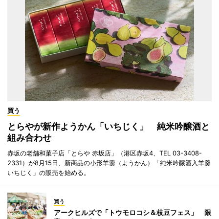
買う
とらやが新作ようかん「いちじく」 純米吟醸酒と
組み合わせ
赤坂の老舗和菓子店「とらや 赤坂店」（港区赤坂4、TEL 03-3408-
2331）が8月15日、新商品の小形羊羹（ようかん）「純米吟醸酒入羊羹
いちじく」の販売を始める。
買う
アークヒルズで「トウモロコシ＆枝豆フェス」 限