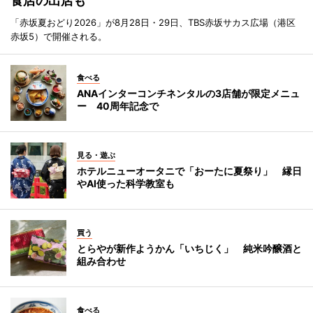
食店の出店も
「赤坂夏おどり2026」が8月28日・29日、TBS赤坂サカス広場（港区
赤坂5）で開催される。
食べる
ANAインターコンチネンタルの3店舗が限定メニュ
ー 40周年記念で
見る・遊ぶ
ホテルニューオータニで「おーたに夏祭り」 縁日
やAI使った科学教室も
買う
とらやが新作ようかん「いちじく」 純米吟醸酒と
組み合わせ
食べる