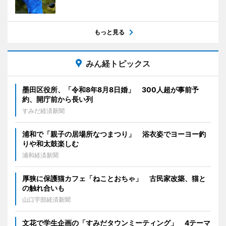
もっと見る
みん経トピックス
墨田区役所、「令和8年8月8日婚」 300人超が事前予
約、開庁前から長い列
すみだ経済新聞
浦和で「親子の居場所なつまつり」 浴衣姿でヨーヨー釣
りや和太鼓楽しむ
浦和経済新聞
厚狭に保護猫カフェ「ねことおちゃ」 古民家改築、猫と
の触れ合いも
山口宇部経済新聞
文花で学生企画の「すみだタウンミーティング」 4テーマ