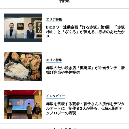
特集
エリア特集
Bizタワー連動企画「灯る赤坂」第1回 「赤坂
柿山」と「ざくろ」が伝える、赤坂のあたたか
さ
エリア特集
赤坂のたい焼き店「奥萬屋」が弁当ランチ 唐
揚げ弁当や牛丼提供
インタビュー
赤坂を代表する芸者・育子さんの所作をデジタ
ルアートに 制作者3人が語る、伝統×最新テ
クノロジーの表現