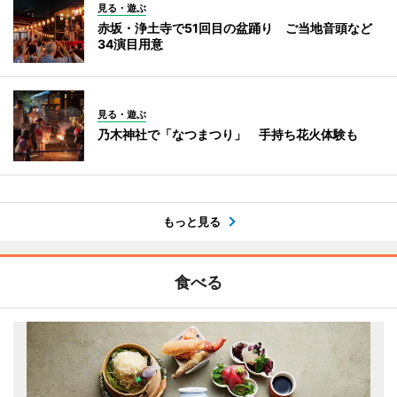
見る・遊ぶ
赤坂・浄土寺で51回目の盆踊り ご当地音頭など
34演目用意
見る・遊ぶ
乃木神社で「なつまつり」 手持ち花火体験も
もっと見る
食べる