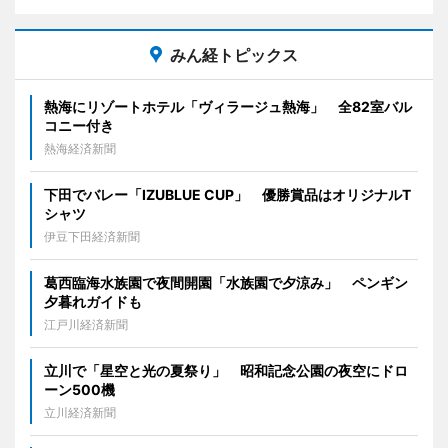
みん経トピックス
熱海にリゾートホテル「ヴィラージュ熱海」 全82室バル
コニー付き
熱海経済新聞
下田でバレー「IZUBLUE CUP」 優勝賞品はオリジナルT
シャツ
伊豆下田経済新聞
葛西臨海水族園で夜間開園「水族園で夕涼み」 ペンギン
夕暮れガイドも
江戸川経済新聞
立川で「星空と光の夏祭り」 昭和記念公園の夜空にドロ
ーン500機
立川経済新聞