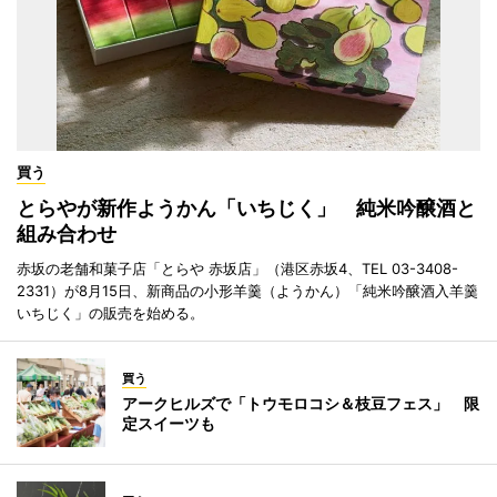
買う
とらやが新作ようかん「いちじく」 純米吟醸酒と
組み合わせ
赤坂の老舗和菓子店「とらや 赤坂店」（港区赤坂4、TEL 03-3408-
2331）が8月15日、新商品の小形羊羹（ようかん）「純米吟醸酒入羊羹
いちじく」の販売を始める。
買う
アークヒルズで「トウモロコシ＆枝豆フェス」 限
定スイーツも