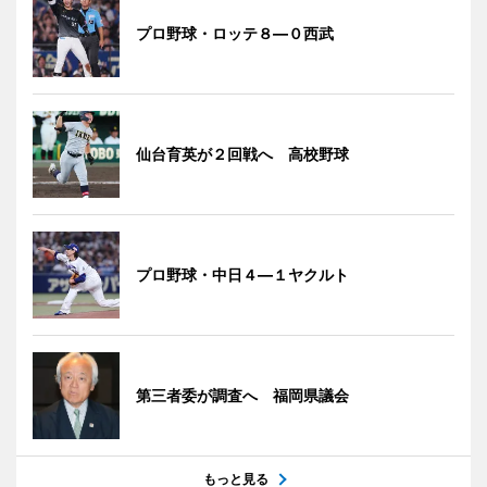
プロ野球・ロッテ８―０西武
仙台育英が２回戦へ 高校野球
プロ野球・中日４―１ヤクルト
第三者委が調査へ 福岡県議会
もっと見る