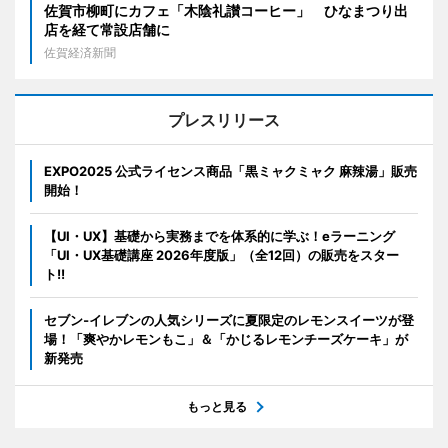
佐賀市柳町にカフェ「木陰礼讃コーヒー」 ひなまつり出
店を経て常設店舗に
佐賀経済新聞
プレスリリース
EXPO2025 公式ライセンス商品「黒ミャクミャク 麻辣湯」販売
開始！
【UI・UX】基礎から実務までを体系的に学ぶ！eラーニング
「UI・UX基礎講座 2026年度版」（全12回）の販売をスター
ト!!
セブン‐イレブンの人気シリーズに夏限定のレモンスイーツが登
場！「爽やかレモンもこ」＆「かじるレモンチーズケーキ」が
新発売
もっと見る