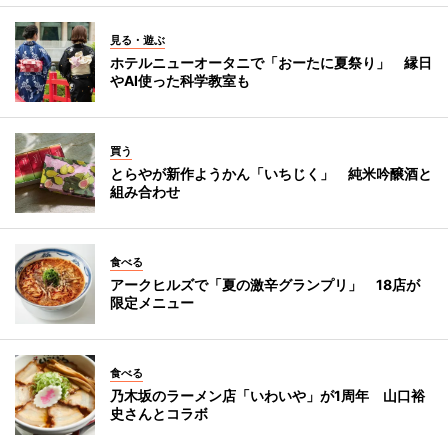
見る・遊ぶ
ホテルニューオータニで「おーたに夏祭り」 縁日
やAI使った科学教室も
買う
とらやが新作ようかん「いちじく」 純米吟醸酒と
組み合わせ
食べる
アークヒルズで「夏の激辛グランプリ」 18店が
限定メニュー
食べる
乃木坂のラーメン店「いわいや」が1周年 山口裕
史さんとコラボ