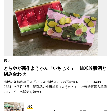
買う
とらやが新作ようかん「いちじく」 純米吟醸酒と
組み合わせ
赤坂の老舗和菓子店「とらや 赤坂店」（港区赤坂4、TEL 03-3408-
2331）が8月15日、新商品の小形羊羹（ようかん）「純米吟醸酒入羊羹
いちじく」の販売を始める。
買う