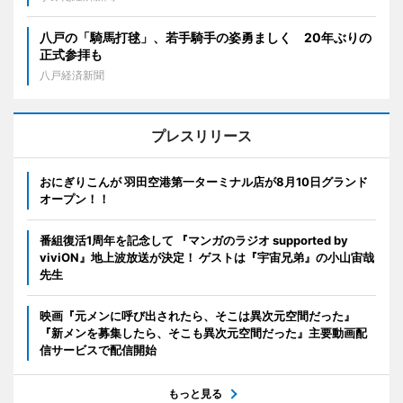
八戸の「騎馬打毬」、若手騎手の姿勇ましく 20年ぶりの
正式参拝も
八戸経済新聞
プレスリリース
おにぎりこんが 羽田空港第一ターミナル店が8月10日グランド
オープン！！
番組復活1周年を記念して 『マンガのラジオ supported by
viviON』地上波放送が決定！ ゲストは『宇宙兄弟』の小山宙哉
先生
映画『元メンに呼び出されたら、そこは異次元空間だった』
『新メンを募集したら、そこも異次元空間だった』主要動画配
信サービスで配信開始
もっと見る