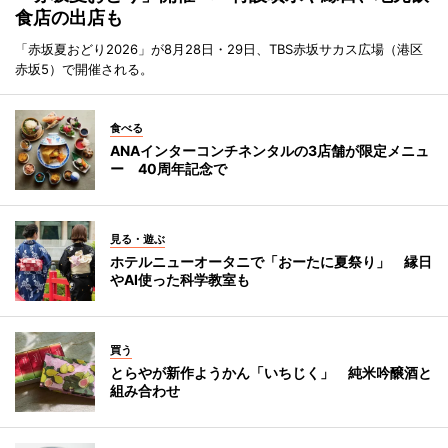
食店の出店も
「赤坂夏おどり2026」が8月28日・29日、TBS赤坂サカス広場（港区
赤坂5）で開催される。
食べる
ANAインターコンチネンタルの3店舗が限定メニュ
ー 40周年記念で
見る・遊ぶ
ホテルニューオータニで「おーたに夏祭り」 縁日
やAI使った科学教室も
買う
とらやが新作ようかん「いちじく」 純米吟醸酒と
組み合わせ