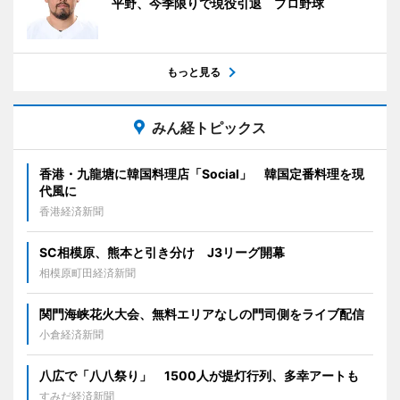
平野、今季限りで現役引退 プロ野球
もっと見る
みん経トピックス
香港・九龍塘に韓国料理店「Social」 韓国定番料理を現
代風に
香港経済新聞
SC相模原、熊本と引き分け J3リーグ開幕
相模原町田経済新聞
関門海峡花火大会、無料エリアなしの門司側をライブ配信
小倉経済新聞
八広で「八八祭り」 1500人が提灯行列、多幸アートも
すみだ経済新聞