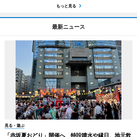
もっと見る
最新ニュース
見る・遊ぶ
「赤坂夏おどり」開催へ 特設噴水や縁日、地元飲