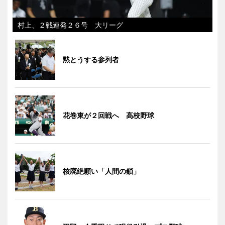
村上、２戦連発２６号 大リーグ
黙とうする参列者
花巻東が２回戦へ 高校野球
核廃絶願い「人間の鎖」