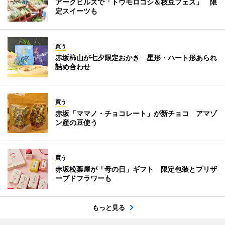
アークヒルズで「トウモロコシ＆枝豆フェス」 限
定スイーツも
買う
赤坂柿山が七夕限定おかき 星形・ハート形あられ
詰め合わせ
買う
赤坂「ママノ・チョコレート」が新チョコ アマゾ
ン産の豆使う
買う
赤坂松葉屋が「母の日」ギフト 限定包装とプリザ
ーブドフラワーも
もっと見る