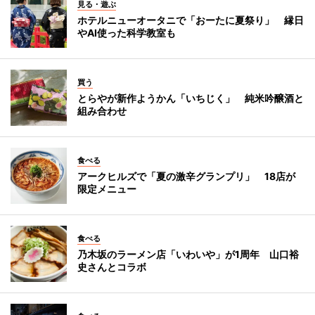
見る・遊ぶ
ホテルニューオータニで「おーたに夏祭り」 縁日
やAI使った科学教室も
買う
とらやが新作ようかん「いちじく」 純米吟醸酒と
組み合わせ
食べる
アークヒルズで「夏の激辛グランプリ」 18店が
限定メニュー
食べる
乃木坂のラーメン店「いわいや」が1周年 山口裕
史さんとコラボ