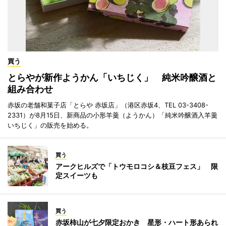
買う
とらやが新作ようかん「いちじく」 純米吟醸酒と
組み合わせ
赤坂の老舗和菓子店「とらや 赤坂店」（港区赤坂4、TEL 03-3408-
2331）が8月15日、新商品の小形羊羹（ようかん）「純米吟醸酒入羊羹
いちじく」の販売を始める。
買う
アークヒルズで「トウモロコシ＆枝豆フェス」 限
定スイーツも
買う
赤坂柿山が七夕限定おかき 星形・ハート形あられ