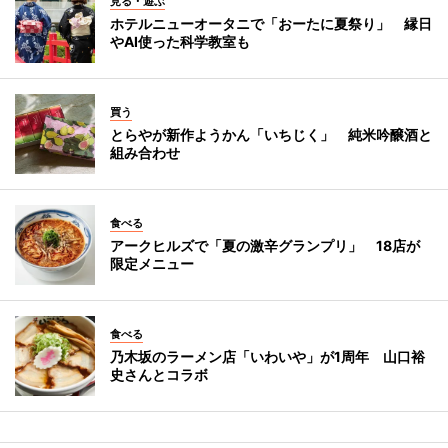
見る・遊ぶ
ホテルニューオータニで「おーたに夏祭り」 縁日
やAI使った科学教室も
買う
とらやが新作ようかん「いちじく」 純米吟醸酒と
組み合わせ
食べる
アークヒルズで「夏の激辛グランプリ」 18店が
限定メニュー
食べる
乃木坂のラーメン店「いわいや」が1周年 山口裕
史さんとコラボ