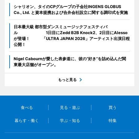
シャリオン、タイのCPグループの子会社INGENS GLOBUS
Co., Ltd. と資本提携および合弁会社設立に関する調印式を実施
日本最大級 都市型ダンスミュージックフェスティバ
ル 1日目にZedd B2B Knock2、2日目にAlesso
が登場！ 「ULTRA JAPAN 2026」アーティスト出演日程
公開！
Nigel Cabournが愛した表参道に、彼の“好き”を詰め込んだ関
東最大店舗がオープン。
もっと見る
食べる
見る・遊ぶ
買う
暮らす・働く
学ぶ・知る
特集