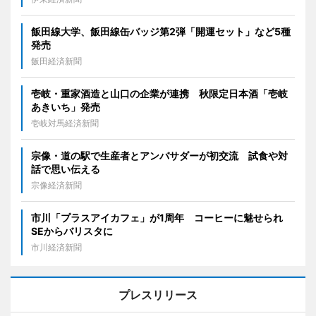
飯田線大学、飯田線缶バッジ第2弾「開運セット」など5種
発売
飯田経済新聞
壱岐・重家酒造と山口の企業が連携 秋限定日本酒「壱岐
あきいち」発売
壱岐対馬経済新聞
宗像・道の駅で生産者とアンバサダーが初交流 試食や対
話で思い伝える
宗像経済新聞
市川「プラスアイカフェ」が1周年 コーヒーに魅せられ
SEからバリスタに
市川経済新聞
プレスリリース