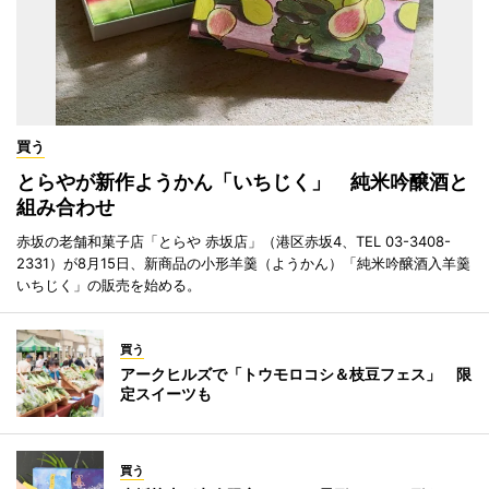
買う
とらやが新作ようかん「いちじく」 純米吟醸酒と
組み合わせ
赤坂の老舗和菓子店「とらや 赤坂店」（港区赤坂4、TEL 03-3408-
2331）が8月15日、新商品の小形羊羹（ようかん）「純米吟醸酒入羊羹
いちじく」の販売を始める。
買う
アークヒルズで「トウモロコシ＆枝豆フェス」 限
定スイーツも
買う