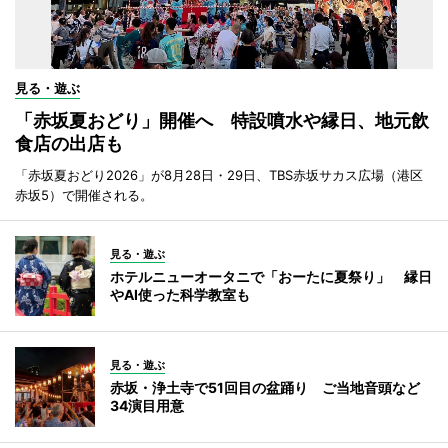
見る・遊ぶ
「赤坂夏おどり」開催へ 特設噴水や縁日、地元飲
食店の出店も
「赤坂夏おどり2026」が8月28日・29日、TBS赤坂サカス広場（港区
赤坂5）で開催される。
見る・遊ぶ
ホテルニューオータニで「おーたに夏祭り」 縁日
やAI使った科学教室も
見る・遊ぶ
赤坂・浄土寺で51回目の盆踊り ご当地音頭など
34演目用意