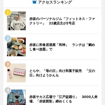
アクセスランキング
赤坂のパーソナルジム「フィットネス・ファ
クトリー」 22歳店主が2号店
赤坂に和食居酒屋「和神」 ランチは「鯛め
し食べ放題」で
とらや、「母の日」向け和菓子販売 「父の
日」向けようかんも
赤坂サカス広場で「江戸盆踊り」 3000人来
場、「赤坂茜彩」締めくくる