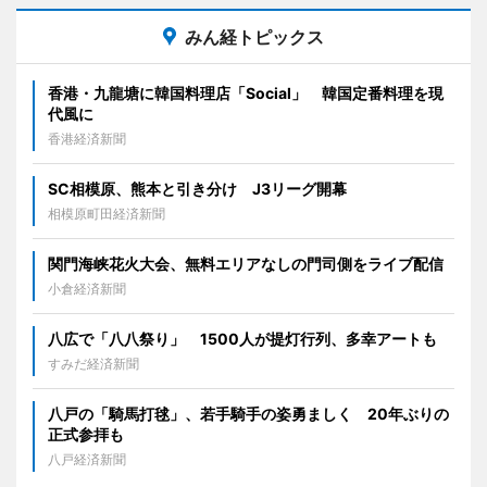
みん経トピックス
香港・九龍塘に韓国料理店「Social」 韓国定番料理を現
代風に
香港経済新聞
SC相模原、熊本と引き分け J3リーグ開幕
相模原町田経済新聞
関門海峡花火大会、無料エリアなしの門司側をライブ配信
小倉経済新聞
八広で「八八祭り」 1500人が提灯行列、多幸アートも
すみだ経済新聞
八戸の「騎馬打毬」、若手騎手の姿勇ましく 20年ぶりの
正式参拝も
八戸経済新聞