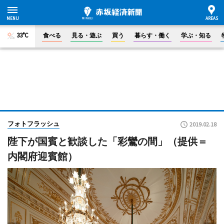
33°C
食べる
見る・遊ぶ
買う
暮らす・働く
学ぶ・知る
フォトフラッシュ
2019.02.18
陛下が国賓と歓談した「彩鸞の間」（提供＝
内閣府迎賓館）