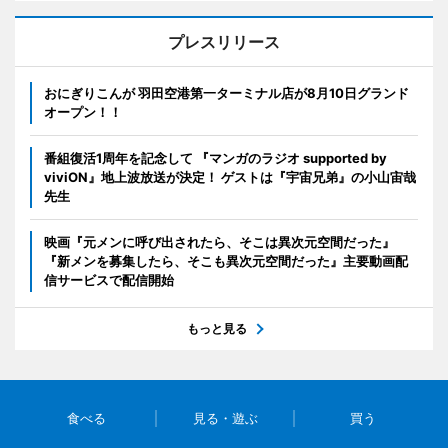
プレスリリース
おにぎりこんが 羽田空港第一ターミナル店が8月10日グランド
オープン！！
番組復活1周年を記念して 『マンガのラジオ supported by
viviON』地上波放送が決定！ ゲストは『宇宙兄弟』の小山宙哉
先生
映画『元メンに呼び出されたら、そこは異次元空間だった』
『新メンを募集したら、そこも異次元空間だった』主要動画配
信サービスで配信開始
もっと見る
食べる
見る・遊ぶ
買う