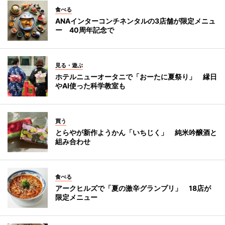
食べる
ANAインターコンチネンタルの3店舗が限定メニュ
ー 40周年記念で
見る・遊ぶ
ホテルニューオータニで「おーたに夏祭り」 縁日
やAI使った科学教室も
買う
とらやが新作ようかん「いちじく」 純米吟醸酒と
組み合わせ
食べる
アークヒルズで「夏の激辛グランプリ」 18店が
限定メニュー