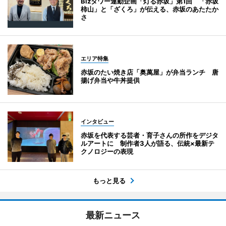
Bizタワー連動企画「灯る赤坂」第1回 「赤坂
柿山」と「ざくろ」が伝える、赤坂のあたたか
さ
エリア特集
赤坂のたい焼き店「奥萬屋」が弁当ランチ 唐
揚げ弁当や牛丼提供
インタビュー
赤坂を代表する芸者・育子さんの所作をデジタ
ルアートに 制作者3人が語る、伝統×最新テ
クノロジーの表現
もっと見る
最新ニュース