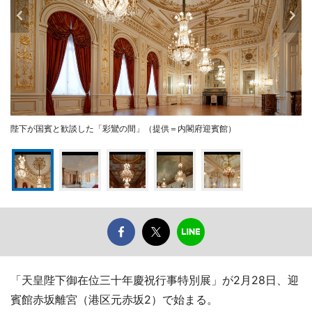
陛下が国賓と歓談した「彩鸞の間」（提供＝内閣府迎賓館）
「天皇陛下御在位三十年慶祝行事特別展」が2月28日、迎
賓館赤坂離宮（港区元赤坂2）で始まる。