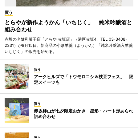
買う
とらやが新作ようかん「いちじく」 純米吟醸酒と
組み合わせ
赤坂の老舗和菓子店「とらや 赤坂店」（港区赤坂4、TEL 03-3408-
2331）が8月15日、新商品の小形羊羹（ようかん）「純米吟醸酒入羊羹
いちじく」の販売を始める。
買う
アークヒルズで「トウモロコシ＆枝豆フェス」 限
定スイーツも
買う
赤坂柿山が七夕限定おかき 星形・ハート形あられ
詰め合わせ