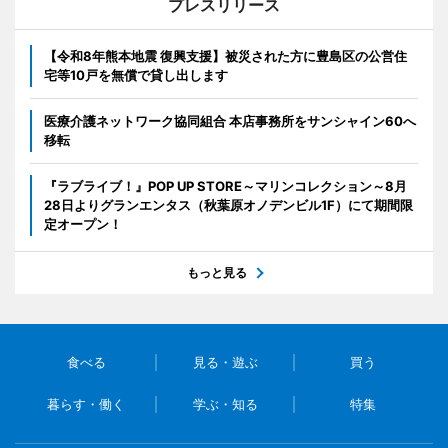
プレスリリース
【令和8年熊本地震 復興支援】被災された方に豊島区の公営住
宅等10戸を無償で貸し出します
医療介護ネットワーク協同組合 本店事務所をサンシャイン60へ
移転
『ラブライブ！』POP UP STORE～マリンコレクション～8月
28日よりグランエンタス（秋葉原オノデンビル1F）にて期間限
定オープン！
もっと見る
食べる
見る・遊ぶ
買う
暮らす・働く
学ぶ・知る
特集