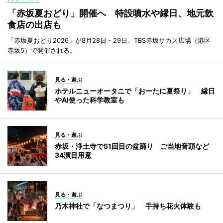
「赤坂夏おどり」開催へ 特設噴水や縁日、地元飲
食店の出店も
「赤坂夏おどり2026」が8月28日・29日、TBS赤坂サカス広場（港区
赤坂5）で開催される。
見る・遊ぶ
ホテルニューオータニで「おーたに夏祭り」 縁日
やAI使った科学教室も
見る・遊ぶ
赤坂・浄土寺で51回目の盆踊り ご当地音頭など
34演目用意
見る・遊ぶ
乃木神社で「なつまつり」 手持ち花火体験も