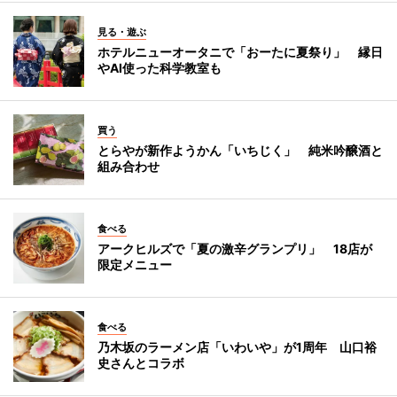
見る・遊ぶ
ホテルニューオータニで「おーたに夏祭り」 縁日
やAI使った科学教室も
買う
とらやが新作ようかん「いちじく」 純米吟醸酒と
組み合わせ
食べる
アークヒルズで「夏の激辛グランプリ」 18店が
限定メニュー
食べる
乃木坂のラーメン店「いわいや」が1周年 山口裕
史さんとコラボ