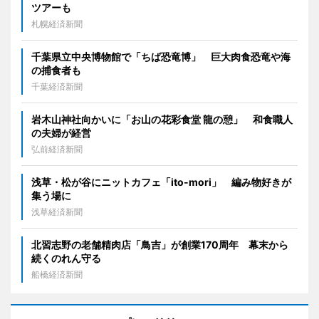
ツアーも
札幌経済新聞
千葉県立中央博物館で「ちば恐竜博」 巨大肉食恐竜や海
の捕食者も
千葉経済新聞
岩木山神社向かいに「お山の花彩食堂 龍の憩」 和食職人
の夫婦が経営
弘前経済新聞
浅草・松が谷にニットカフェ「ito-mori」 編み物好きが
集う場に
浅草経済新聞
北習志野の老舗精肉店「鳥吉」が創業170周年 幕末から
続くのれん守る
船橋経済新聞