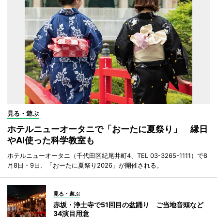
見る・遊ぶ
ホテルニューオータニで「おーたに夏祭り」 縁日
やAI使った科学教室も
ホテルニューオータニ（千代田区紀尾井町4、TEL 03-3265-1111）で8
月8日・9日、「おーたに夏祭り2026」が開催される。
見る・遊ぶ
赤坂・浄土寺で51回目の盆踊り ご当地音頭など
34演目用意