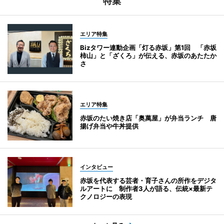
特集
エリア特集
Bizタワー連動企画「灯る赤坂」第1回 「赤坂
柿山」と「ざくろ」が伝える、赤坂のあたたか
さ
エリア特集
赤坂のたい焼き店「奥萬屋」が弁当ランチ 唐
揚げ弁当や牛丼提供
インタビュー
赤坂を代表する芸者・育子さんの所作をデジタ
ルアートに 制作者3人が語る、伝統×最新テ
クノロジーの表現