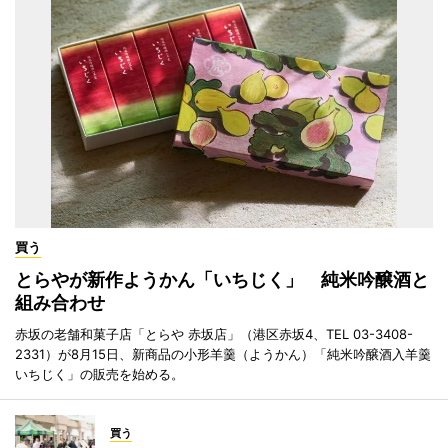
買う
とらやが新作ようかん「いちじく」 純米吟醸酒と
組み合わせ
赤坂の老舗和菓子店「とらや 赤坂店」（港区赤坂4、TEL 03-3408-
2331）が8月15日、新商品の小形羊羹（ようかん）「純米吟醸酒入羊羹
いちじく」の販売を始める。
買う