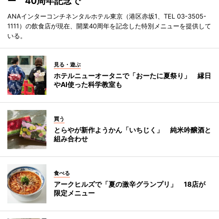
ー 40周年記念で
ANAインターコンチネンタルホテル東京（港区赤坂1、TEL 03-3505-
1111）の飲食店が現在、開業40周年を記念した特別メニューを提供して
いる。
見る・遊ぶ
ホテルニューオータニで「おーたに夏祭り」 縁日
やAI使った科学教室も
買う
とらやが新作ようかん「いちじく」 純米吟醸酒と
組み合わせ
食べる
アークヒルズで「夏の激辛グランプリ」 18店が
限定メニュー